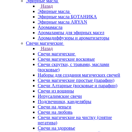
Эфирные масла
Назад
Эфирные масла
Эфирные масла БОТАНИКА
Эфирные масла ARYAN
Аромамасла
Аромалампы для эфирных масел
Аромадиффузоры и ароматизаторы
Свечи магические
Назад
Свечи магические
Свечи магические восковые
Свечи скрутки, с травами, маслами
(восковые)
Наборы для создания магических свечей
Свечи магические простые (парафин)
Свечи Алтарные (восковые и парафин)
Свечи из вощины
Иерусалимские свечи
Подсвечники, канделябры
Свечи на деньги
Свечи на любовь
Свечи магические на чистку (снятие
негатива)
Свечи на здоровье