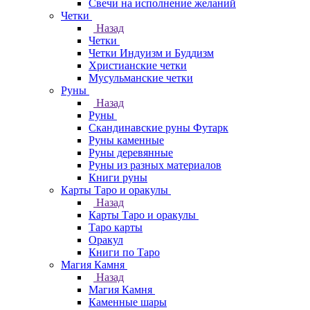
Свечи на исполнение желаний
Четки
Назад
Четки
Четки Индуизм и Буддизм
Христианские четки
Мусульманские четки
Руны
Назад
Руны
Скандинавские руны Футарк
Руны каменные
Руны деревянные
Руны из разных материалов
Книги руны
Карты Таро и оракулы
Назад
Карты Таро и оракулы
Таро карты
Оракул
Книги по Таро
Магия Камня
Назад
Магия Камня
Каменные шары