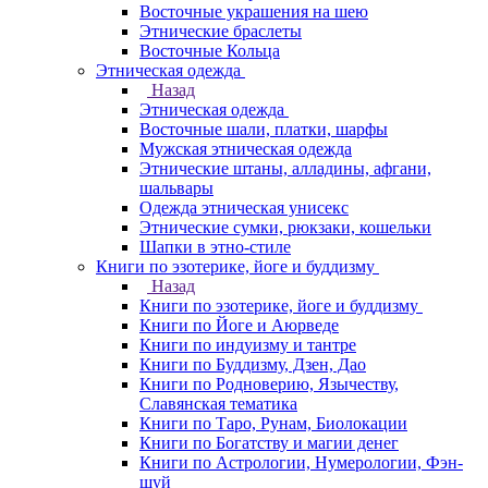
Восточные украшения на шею
Этнические браслеты
Восточные Кольца
Этническая одежда
Назад
Этническая одежда
Восточные шали, платки, шарфы
Мужская этническая одежда
Этнические штаны, алладины, афгани,
шальвары
Одежда этническая унисекс
Этнические сумки, рюкзаки, кошельки
Шапки в этно-стиле
Книги по эзотерике, йоге и буддизму
Назад
Книги по эзотерике, йоге и буддизму
Книги по Йоге и Аюрведе
Книги по индуизму и тантре
Книги по Буддизму, Дзен, Дао
Книги по Родноверию, Язычеству,
Славянская тематика
Книги по Таро, Рунам, Биолокации
Книги по Богатству и магии денег
Книги по Астрологии, Нумерологии, Фэн-
шуй