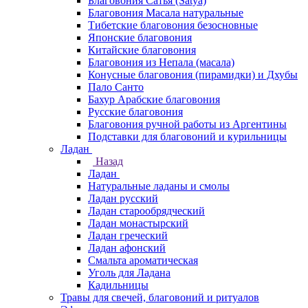
Благовония Сатья (Satya)
Благовония Масала натуральные
Тибетские благовония безосновные
Японские благовония
Китайские благовония
Благовония из Непала (масала)
Конусные благовония (пирамидки) и Дхубы
Пало Санто
Бахур Арабские благовония
Русские благовония
Благовония ручной работы из Аргентины
Подставки для благовоний и курильницы
Ладан
Назад
Ладан
Натуральные ладаны и смолы
Ладан русский
Ладан старообрядческий
Ладан монастырский
Ладан греческий
Ладан афонский
Смальта ароматическая
Уголь для Ладана
Кадильницы
Травы для свечей, благовоний и ритуалов