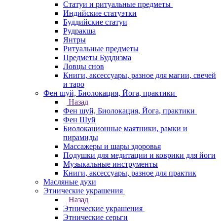
Статуи и ритуальные предметы
Индийские статуэтки
Буддийские статуи
Рудракша
Янтры
Ритуальные предметы
Предметы Буддизма
Ловцы снов
Книги, аксессуары, разное для магии, свечей
и таро
Фен шуй, Биолокация, Йога, практики
Назад
Фен шуй, Биолокация, Йога, практики
Фен Шуй
Биолокационные маятники, рамки и
пирамиды
Массажеры и шары здоровья
Подушки для медитации и коврики для йоги
Музыкальные инструменты
Книги, аксессуары, разное для практик
Масляные духи
Этнические украшения
Назад
Этнические украшения
Этнические серьги