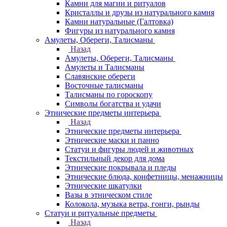
Камни для магии и ритуалов
Кристаллы и друзы из натурального камня
Камни натуральные (Галтовка)
Фигуры из натурального камня
Амулеты, Обереги, Талисманы
Назад
Амулеты, Обереги, Талисманы
Амулеты и Талисманы
Славянские обереги
Восточные талисманы
Талисманы по гороскопу
Символы богатства и удачи
Этнические предметы интерьера
Назад
Этнические предметы интерьера
Этнические маски и панно
Статуи и фигуры людей и животных
Текстильный декор для дома
Этнические покрывала и пледы
Этнические блюда, конфетницы, менажницы
Этнические шкатулки
Вазы в этническом стиле
Колокола, музыка ветра, гонги, рынды
Статуи и ритуальные предметы
Назад