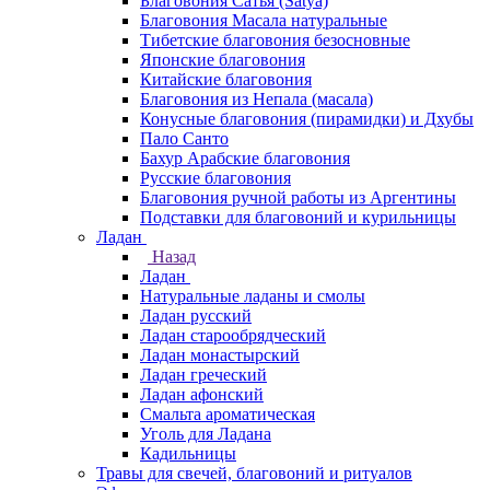
Благовония Сатья (Satya)
Благовония Масала натуральные
Тибетские благовония безосновные
Японские благовония
Китайские благовония
Благовония из Непала (масала)
Конусные благовония (пирамидки) и Дхубы
Пало Санто
Бахур Арабские благовония
Русские благовония
Благовония ручной работы из Аргентины
Подставки для благовоний и курильницы
Ладан
Назад
Ладан
Натуральные ладаны и смолы
Ладан русский
Ладан старообрядческий
Ладан монастырский
Ладан греческий
Ладан афонский
Смальта ароматическая
Уголь для Ладана
Кадильницы
Травы для свечей, благовоний и ритуалов