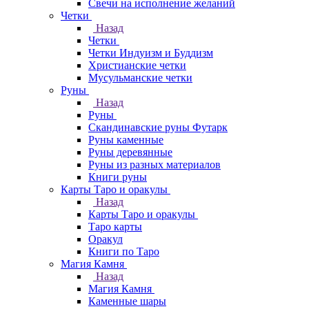
Свечи на исполнение желаний
Четки
Назад
Четки
Четки Индуизм и Буддизм
Христианские четки
Мусульманские четки
Руны
Назад
Руны
Скандинавские руны Футарк
Руны каменные
Руны деревянные
Руны из разных материалов
Книги руны
Карты Таро и оракулы
Назад
Карты Таро и оракулы
Таро карты
Оракул
Книги по Таро
Магия Камня
Назад
Магия Камня
Каменные шары