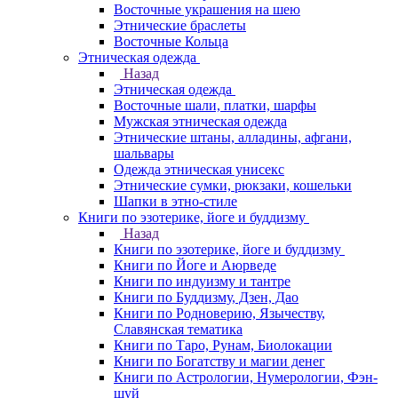
Восточные украшения на шею
Этнические браслеты
Восточные Кольца
Этническая одежда
Назад
Этническая одежда
Восточные шали, платки, шарфы
Мужская этническая одежда
Этнические штаны, алладины, афгани,
шальвары
Одежда этническая унисекс
Этнические сумки, рюкзаки, кошельки
Шапки в этно-стиле
Книги по эзотерике, йоге и буддизму
Назад
Книги по эзотерике, йоге и буддизму
Книги по Йоге и Аюрведе
Книги по индуизму и тантре
Книги по Буддизму, Дзен, Дао
Книги по Родноверию, Язычеству,
Славянская тематика
Книги по Таро, Рунам, Биолокации
Книги по Богатству и магии денег
Книги по Астрологии, Нумерологии, Фэн-
шуй