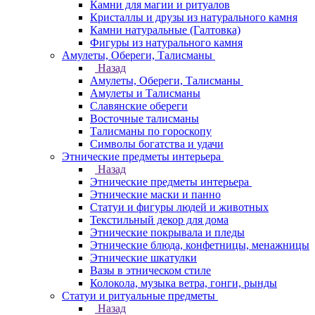
Камни для магии и ритуалов
Кристаллы и друзы из натурального камня
Камни натуральные (Галтовка)
Фигуры из натурального камня
Амулеты, Обереги, Талисманы
Назад
Амулеты, Обереги, Талисманы
Амулеты и Талисманы
Славянские обереги
Восточные талисманы
Талисманы по гороскопу
Символы богатства и удачи
Этнические предметы интерьера
Назад
Этнические предметы интерьера
Этнические маски и панно
Статуи и фигуры людей и животных
Текстильный декор для дома
Этнические покрывала и пледы
Этнические блюда, конфетницы, менажницы
Этнические шкатулки
Вазы в этническом стиле
Колокола, музыка ветра, гонги, рынды
Статуи и ритуальные предметы
Назад