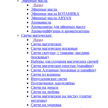
Эфирные масла
Назад
Эфирные масла
Эфирные масла БОТАНИКА
Эфирные масла ARYAN
Аромамасла
Аромалампы для эфирных масел
Аромадиффузоры и ароматизаторы
Свечи магические
Назад
Свечи магические
Свечи магические восковые
Свечи скрутки, с травами, маслами
(восковые)
Наборы для создания магических свечей
Свечи магические простые (парафин)
Свечи Алтарные (восковые и парафин)
Свечи из вощины
Иерусалимские свечи
Подсвечники, канделябры
Свечи на деньги
Свечи на любовь
Свечи магические на чистку (снятие
негатива)
Свечи на здоровье