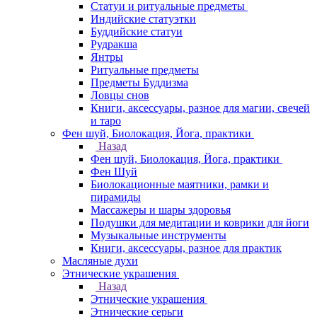
Статуи и ритуальные предметы
Индийские статуэтки
Буддийские статуи
Рудракша
Янтры
Ритуальные предметы
Предметы Буддизма
Ловцы снов
Книги, аксессуары, разное для магии, свечей
и таро
Фен шуй, Биолокация, Йога, практики
Назад
Фен шуй, Биолокация, Йога, практики
Фен Шуй
Биолокационные маятники, рамки и
пирамиды
Массажеры и шары здоровья
Подушки для медитации и коврики для йоги
Музыкальные инструменты
Книги, аксессуары, разное для практик
Масляные духи
Этнические украшения
Назад
Этнические украшения
Этнические серьги