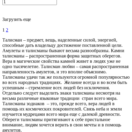
Загрузить еще
1
2
Талисман – предмет, вещь, наделенные силой, энергией,
способные дать владельцу достижение поставленной цели.
Амулеты и талисманы бывают весьма разнообразны. Камни
талисманы – распространенная форма защитных оберегов.
Вера в магические свойства камней живет в людях уже не
одно тысячелетие. Талисман любви – самая распространенная
направленность амулетов, и это вполне объяснимо.
Талисманы удачи так же пользуются огромной популярностью
во всех народных традициях. Желание всегда и во всем быть
успешным – стремление всех людей без исключения.
Отдельно следует выделить знаки талисманы несмотря на
весьма различные языковые традиции стран всего мира.
Талисманы зодиаков – это, прежде всего, вера людей в
помощь их космических покровителей. Связь неба и земли
изучается мудрецами всего мира еще с далекой древности.
Обереги талисманы притягивают к себе пристальное
внимание, людям хочется верить в свои мечты и в помощь
амулетов.