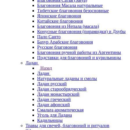
Благовония Сатья (Satya)
Благовония Масала натуральные
Тибетские благовония безосновные
Японские благовония
Китайские благовония
Благовония из Непала (масала)
Конусные благовония (пирамидки) и Дхубы
Пало Санто
Бахур Арабские благовония
Русские благовония
Благовония ручной работы из Аргентины
Подставки для благовоний и курильницы
Ладан
Назад
Ладан
Натуральные ладаны и смолы
Ладан русский
Ладан старообрядческий
Ладан монастырский
Ладан греческий
Ладан афонский
Смальта ароматическая
Уголь для Ладана
Кадильницы
Травы для свечей, благовоний и ритуалов