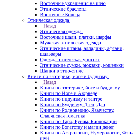
Восточные украшения на шею
Этнические браслеты
Восточные Кольца
Этническая одежда
Назад
Этническая одежда
Восточные шали, платки, шарфы
Мужская этническая одежда
Этнические штаны, алладины, афгани,
шальвары
Одежда этническая унисекс
Этнические сумки, рюкзаки, кошельки
Шапки в этно-стиле
Книги по эзотерике, йоге и буддизму
Назад
Книги по эзотерике, йоге и буддизму
Книги по Йоге и Аюрведе
Книги по индуизму и тантре
Книги по Буддизму, Дзен, Дао
Книги по Родноверию, Язычеству,
Славянская тематика
Книги по Таро, Рунам, Биолокации
Книги по Богатству и магии денег
Книги по Астрологии, Нумерологии, Фэн-
шуй