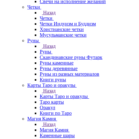
Свечи на исполнение желаний
Четки
Назад
Четки
Четки Индуизм и Буддизм
Христианские четки
Мусульманские четки
Руны
Назад
Руны
Скандинавские руны Футарк
Руны каменные
Руны деревянные
Руны из разных материалов
Книги руны
Карты Таро и оракулы
Назад
Карты Таро и оракулы
Таро карты
Оракул
Книги по Таро
Магия Камня
Назад
Магия Камня
Каменные шары