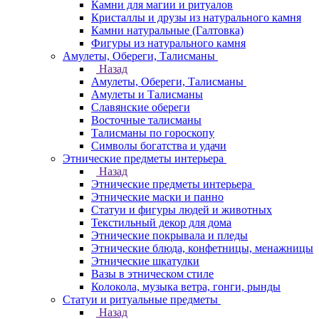
Камни для магии и ритуалов
Кристаллы и друзы из натурального камня
Камни натуральные (Галтовка)
Фигуры из натурального камня
Амулеты, Обереги, Талисманы
Назад
Амулеты, Обереги, Талисманы
Амулеты и Талисманы
Славянские обереги
Восточные талисманы
Талисманы по гороскопу
Символы богатства и удачи
Этнические предметы интерьера
Назад
Этнические предметы интерьера
Этнические маски и панно
Статуи и фигуры людей и животных
Текстильный декор для дома
Этнические покрывала и пледы
Этнические блюда, конфетницы, менажницы
Этнические шкатулки
Вазы в этническом стиле
Колокола, музыка ветра, гонги, рынды
Статуи и ритуальные предметы
Назад