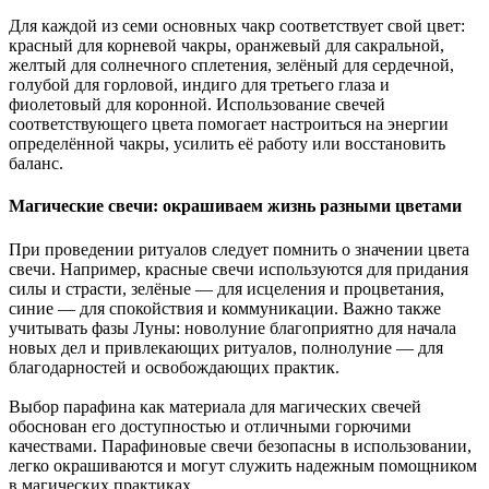
Для каждой из семи основных чакр соответствует свой цвет:
красный для корневой чакры, оранжевый для сакральной,
желтый для солнечного сплетения, зелёный для сердечной,
голубой для горловой, индиго для третьего глаза и
фиолетовый для коронной. Использование свечей
соответствующего цвета помогает настроиться на энергии
определённой чакры, усилить её работу или восстановить
баланс.
Магические свечи: окрашиваем жизнь разными цветами
При проведении ритуалов следует помнить о значении цвета
свечи. Например, красные свечи используются для придания
силы и страсти, зелёные — для исцеления и процветания,
синие — для спокойствия и коммуникации. Важно также
учитывать фазы Луны: новолуние благоприятно для начала
новых дел и привлекающих ритуалов, полнолуние — для
благодарностей и освобождающих практик.
Выбор парафина как материала для магических свечей
обоснован его доступностью и отличными горючими
качествами. Парафиновые свечи безопасны в использовании,
легко окрашиваются и могут служить надежным помощником
в магических практиках.