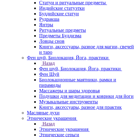
Статуи и ритуальные предметы
Индийские статуэтки
Буддийские статуи
Рудракша
Янтры
Ритуальные предметы
Предметы Буддизма
Ловцы снов
Книги, аксессуары, разное для магии, свечей
и таро
Фен шуй, Биолокация, Йога, практики
Назад
Фен шуй, Биолокация, Йога, практики
Фен Шуй
Биолокационные маятники, рамки и
пирамиды
Массажеры и шары здоровья
Подушки для медитации и коврики для йоги
Музыкальные инструменты
Книги, аксессуары, разное для практик
Масляные духи
Этнические украшения
Назад
Этнические украшения
Этнические серьги