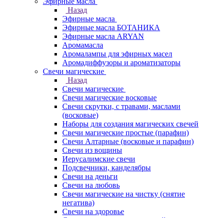
Эфирные масла
Назад
Эфирные масла
Эфирные масла БОТАНИКА
Эфирные масла ARYAN
Аромамасла
Аромалампы для эфирных масел
Аромадиффузоры и ароматизаторы
Свечи магические
Назад
Свечи магические
Свечи магические восковые
Свечи скрутки, с травами, маслами
(восковые)
Наборы для создания магических свечей
Свечи магические простые (парафин)
Свечи Алтарные (восковые и парафин)
Свечи из вощины
Иерусалимские свечи
Подсвечники, канделябры
Свечи на деньги
Свечи на любовь
Свечи магические на чистку (снятие
негатива)
Свечи на здоровье