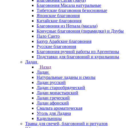
Благовония Сатья (Satya)
Благовония Масала натуральные
Тибетские благовония безосновные
Японские благовония
Китайские благовония
Благовония из Непала (масала)
Конусные благовония (пирамидки) и Дхубы
Пало Санто
Бахур Арабские благовония
Русские благовония
Благовония ручной работы из Аргентины
Подставки для благовоний и курильницы
Ладан
Назад
Ладан
Натуральные ладаны и смолы
Ладан русский
Ладан старообрядческий
Ладан монастырский
Ладан греческий
Ладан афонский
Смальта ароматическая
Уголь для Ладана
Кадильницы
Травы для свечей, благовоний и ритуалов