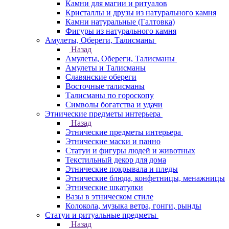
Камни для магии и ритуалов
Кристаллы и друзы из натурального камня
Камни натуральные (Галтовка)
Фигуры из натурального камня
Амулеты, Обереги, Талисманы
Назад
Амулеты, Обереги, Талисманы
Амулеты и Талисманы
Славянские обереги
Восточные талисманы
Талисманы по гороскопу
Символы богатства и удачи
Этнические предметы интерьера
Назад
Этнические предметы интерьера
Этнические маски и панно
Статуи и фигуры людей и животных
Текстильный декор для дома
Этнические покрывала и пледы
Этнические блюда, конфетницы, менажницы
Этнические шкатулки
Вазы в этническом стиле
Колокола, музыка ветра, гонги, рынды
Статуи и ритуальные предметы
Назад