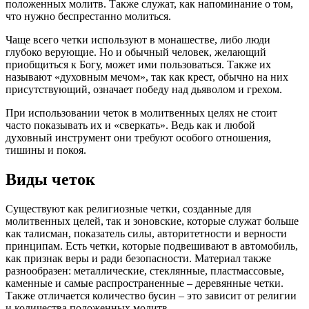
положенных молитв. Также служат, как напоминание о том,
что нужно беспрестанно молиться.
Чаще всего четки используют в монашестве, либо люди
глубоко верующие. Но и обычный человек, желающий
приобщиться к Богу, может ими пользоваться. Также их
называют «духовным мечом», так как крест, обычно на них
присутствующий, означает победу над дьяволом и грехом.
При использовании четок в молитвенных целях не стоит
часто показывать их и «сверкать». Ведь как и любой
духовный инструмент они требуют особого отношения,
тишины и покоя.
Виды четок
Существуют как религиозные четки, созданные для
молитвенных целей, так и зоновские, которые служат больше
как талисман, показатель силы, авторитетности и верности
принципам. Есть четки, которые подвешивают в автомобиль,
как признак веры и ради безопасности. Материал также
разнообразен: металлические, стеклянные, пластмассовые,
каменные и самые распространенные – деревянные четки.
Также отличается количество бусин – это зависит от религии
и количества положенных молитв.