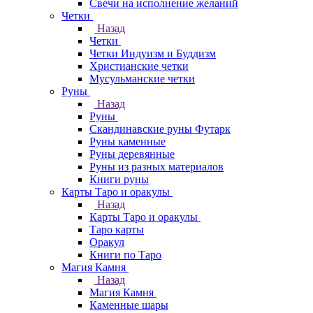
Свечи на исполнение желаний
Четки
Назад
Четки
Четки Индуизм и Буддизм
Христианские четки
Мусульманские четки
Руны
Назад
Руны
Скандинавские руны Футарк
Руны каменные
Руны деревянные
Руны из разных материалов
Книги руны
Карты Таро и оракулы
Назад
Карты Таро и оракулы
Таро карты
Оракул
Книги по Таро
Магия Камня
Назад
Магия Камня
Каменные шары