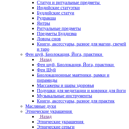
Статуи и ритуальные предметы
Индийские статуэтки
Буддийские статуи
Рудракша
Янтры
Ритуальные предметы
Предметы Буддизма
Ловцы снов
Книги, аксессуары, разное для магии, свечей
и таро
Фен шуй, Биолокация, Йога, практики
Назад
Фен шуй, Биолокация, Йога, практики
Фен Шуй
Биолокационные маятники, рамки и
пирамиды
Массажеры и шары здоровья
Подушки для медитации и коврики для йоги
Музыкальные инструменты
Книги, аксессуары, разное для практик
Масляные духи
Этнические украшения
Назад
Этнические украшения
Этнические серьги