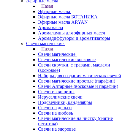
Эфирные масла
Назад
Эфирные масла
Эфирные масла БОТАНИКА
Эфирные масла ARYAN
Аромамасла
Аромалампы для эфирных масел
Аромадиффузоры и ароматизаторы
Свечи магические
Назад
Свечи магические
Свечи магические восковые
Свечи скрутки, с травами, маслами
(восковые)
Наборы для создания магических свечей
Свечи магические простые (парафин)
Свечи Алтарные (восковые и парафин)
Свечи из вощины
Иерусалимские свечи
Подсвечники, канделябры
Свечи на деньги
Свечи на любовь
Свечи магические на чистку (снятие
негатива)
Свечи на здоровье