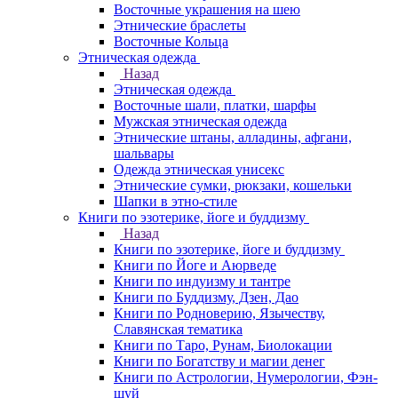
Восточные украшения на шею
Этнические браслеты
Восточные Кольца
Этническая одежда
Назад
Этническая одежда
Восточные шали, платки, шарфы
Мужская этническая одежда
Этнические штаны, алладины, афгани,
шальвары
Одежда этническая унисекс
Этнические сумки, рюкзаки, кошельки
Шапки в этно-стиле
Книги по эзотерике, йоге и буддизму
Назад
Книги по эзотерике, йоге и буддизму
Книги по Йоге и Аюрведе
Книги по индуизму и тантре
Книги по Буддизму, Дзен, Дао
Книги по Родноверию, Язычеству,
Славянская тематика
Книги по Таро, Рунам, Биолокации
Книги по Богатству и магии денег
Книги по Астрологии, Нумерологии, Фэн-
шуй