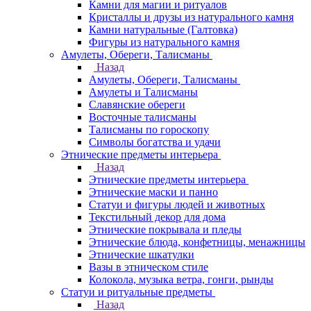
Камни для магии и ритуалов
Кристаллы и друзы из натурального камня
Камни натуральные (Галтовка)
Фигуры из натурального камня
Амулеты, Обереги, Талисманы
Назад
Амулеты, Обереги, Талисманы
Амулеты и Талисманы
Славянские обереги
Восточные талисманы
Талисманы по гороскопу
Символы богатства и удачи
Этнические предметы интерьера
Назад
Этнические предметы интерьера
Этнические маски и панно
Статуи и фигуры людей и животных
Текстильный декор для дома
Этнические покрывала и пледы
Этнические блюда, конфетницы, менажницы
Этнические шкатулки
Вазы в этническом стиле
Колокола, музыка ветра, гонги, рынды
Статуи и ритуальные предметы
Назад