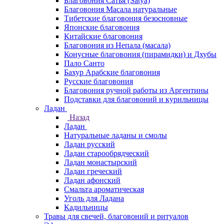
Благовония Сатья (Satya)
Благовония Масала натуральные
Тибетские благовония безосновные
Японские благовония
Китайские благовония
Благовония из Непала (масала)
Конусные благовония (пирамидки) и Дхубы
Пало Санто
Бахур Арабские благовония
Русские благовония
Благовония ручной работы из Аргентины
Подставки для благовоний и курильницы
Ладан
Назад
Ладан
Натуральные ладаны и смолы
Ладан русский
Ладан старообрядческий
Ладан монастырский
Ладан греческий
Ладан афонский
Смальта ароматическая
Уголь для Ладана
Кадильницы
Травы для свечей, благовоний и ритуалов