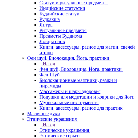
Статуи и ритуальные предметы
Индийские статуэтки
Буддийские статуи
Рудракша
Янтры
Ритуальные предметы
Предметы Буддизма
Ловцы снов
Книги, аксессуары, разное для магии, свечей
и таро
Фен шуй, Биолокация, Йога, практики
Назад
Фен шуй, Биолокация, Йога, практики
Фен Шуй
Биолокационные маятники, рамки и
пирамиды
Массажеры и шары здоровья
Подушки для медитации и коврики для йоги
Музыкальные инструменты
Книги, аксессуары, разное для практик
Масляные духи
Этнические украшения
Назад
Этнические украшения
Этнические серьги