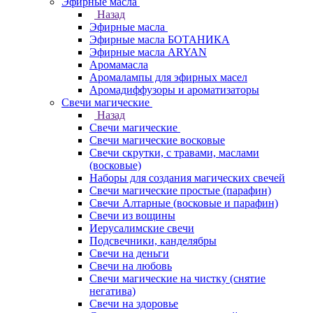
Эфирные масла
Назад
Эфирные масла
Эфирные масла БОТАНИКА
Эфирные масла ARYAN
Аромамасла
Аромалампы для эфирных масел
Аромадиффузоры и ароматизаторы
Свечи магические
Назад
Свечи магические
Свечи магические восковые
Свечи скрутки, с травами, маслами
(восковые)
Наборы для создания магических свечей
Свечи магические простые (парафин)
Свечи Алтарные (восковые и парафин)
Свечи из вощины
Иерусалимские свечи
Подсвечники, канделябры
Свечи на деньги
Свечи на любовь
Свечи магические на чистку (снятие
негатива)
Свечи на здоровье