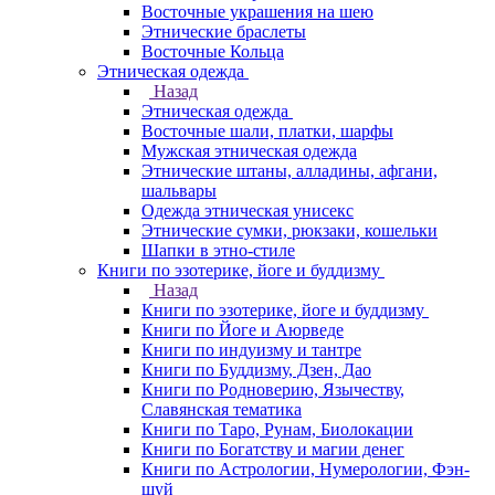
Восточные украшения на шею
Этнические браслеты
Восточные Кольца
Этническая одежда
Назад
Этническая одежда
Восточные шали, платки, шарфы
Мужская этническая одежда
Этнические штаны, алладины, афгани,
шальвары
Одежда этническая унисекс
Этнические сумки, рюкзаки, кошельки
Шапки в этно-стиле
Книги по эзотерике, йоге и буддизму
Назад
Книги по эзотерике, йоге и буддизму
Книги по Йоге и Аюрведе
Книги по индуизму и тантре
Книги по Буддизму, Дзен, Дао
Книги по Родноверию, Язычеству,
Славянская тематика
Книги по Таро, Рунам, Биолокации
Книги по Богатству и магии денег
Книги по Астрологии, Нумерологии, Фэн-
шуй