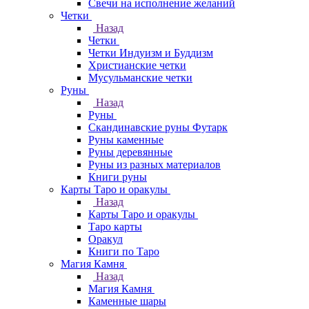
Свечи на исполнение желаний
Четки
Назад
Четки
Четки Индуизм и Буддизм
Христианские четки
Мусульманские четки
Руны
Назад
Руны
Скандинавские руны Футарк
Руны каменные
Руны деревянные
Руны из разных материалов
Книги руны
Карты Таро и оракулы
Назад
Карты Таро и оракулы
Таро карты
Оракул
Книги по Таро
Магия Камня
Назад
Магия Камня
Каменные шары