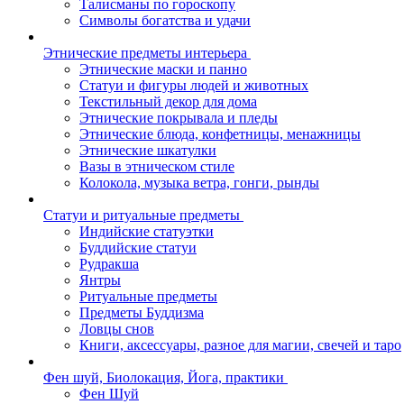
Талисманы по гороскопу
Символы богатства и удачи
Этнические предметы интерьера
Этнические маски и панно
Статуи и фигуры людей и животных
Текстильный декор для дома
Этнические покрывала и пледы
Этнические блюда, конфетницы, менажницы
Этнические шкатулки
Вазы в этническом стиле
Колокола, музыка ветра, гонги, рынды
Статуи и ритуальные предметы
Индийские статуэтки
Буддийские статуи
Рудракша
Янтры
Ритуальные предметы
Предметы Буддизма
Ловцы снов
Книги, аксессуары, разное для магии, свечей и таро
Фен шуй, Биолокация, Йога, практики
Фен Шуй