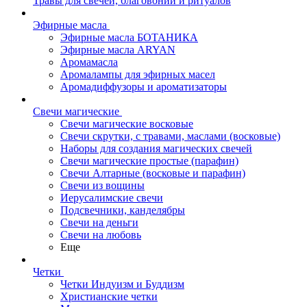
Травы для свечей, благовоний и ритуалов
Эфирные масла
Эфирные масла БОТАНИКА
Эфирные масла ARYAN
Аромамасла
Аромалампы для эфирных масел
Аромадиффузоры и ароматизаторы
Свечи магические
Свечи магические восковые
Свечи скрутки, с травами, маслами (восковые)
Наборы для создания магических свечей
Свечи магические простые (парафин)
Свечи Алтарные (восковые и парафин)
Свечи из вощины
Иерусалимские свечи
Подсвечники, канделябры
Свечи на деньги
Свечи на любовь
Еще
Четки
Четки Индуизм и Буддизм
Христианские четки