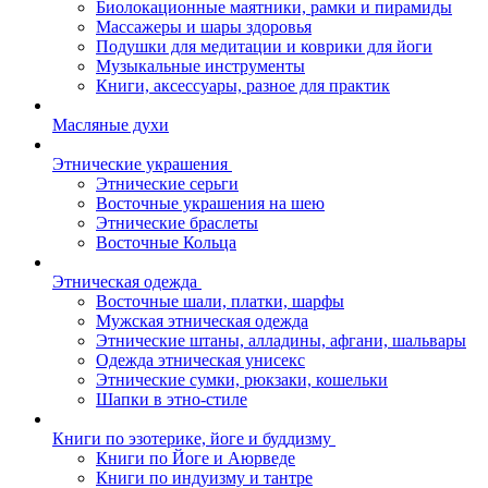
Биолокационные маятники, рамки и пирамиды
Массажеры и шары здоровья
Подушки для медитации и коврики для йоги
Музыкальные инструменты
Книги, аксессуары, разное для практик
Масляные духи
Этнические украшения
Этнические серьги
Восточные украшения на шею
Этнические браслеты
Восточные Кольца
Этническая одежда
Восточные шали, платки, шарфы
Мужская этническая одежда
Этнические штаны, алладины, афгани, шальвары
Одежда этническая унисекс
Этнические сумки, рюкзаки, кошельки
Шапки в этно-стиле
Книги по эзотерике, йоге и буддизму
Книги по Йоге и Аюрведе
Книги по индуизму и тантре