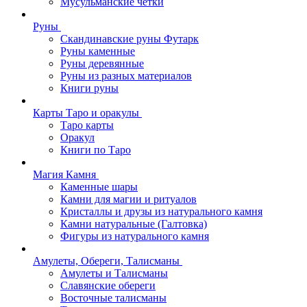
Мусульманские четки
Руны
Скандинавские руны Футарк
Руны каменные
Руны деревянные
Руны из разных материалов
Книги руны
Карты Таро и оракулы
Таро карты
Оракул
Книги по Таро
Магия Камня
Каменные шары
Камни для магии и ритуалов
Кристаллы и друзы из натурального камня
Камни натуральные (Галтовка)
Фигуры из натурального камня
Амулеты, Обереги, Талисманы
Амулеты и Талисманы
Славянские обереги
Восточные талисманы