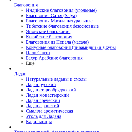
Благовония
Индийские благовония (угольные)
Благовония Сатья (Satya)
Благовония Масала натуральные
Тибетские благовония безосновные
Японские благовония
Китайские благовония
Благовония из Непала (масала)
Конусные благовония (пирамидки) и Дхубы
Пало Санто
Бахур Арабские благовония
Еще
Ладан
Натуральные ладаны и смолы
Ладан русский
Ладан старообрядческий
Ладан монастырский
Ладан греческий
Ладан афонский
Смальта ароматическая
Уголь для Ладана
Кадильницы