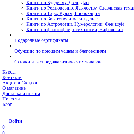
Книги по Буддизму, Дзен, Дао
Книги по Родноверию, Язычеству, Славянская тема
Книги по Таро, Рунам, Биолокации
Книги по Богатству и магии денег
Книги по Астрологии, Нумерологии, Фэн-шуй
Книги по философии, психологии, мифологии
Подарочные сертификаты
Обучение по поющим чашам и благовониям
Скидки и распродажа этнических товаров
Курсы
Контакты
Акции и Скидки
О магазине
Доставка и оплата
Новости
Блог
Войти
0
0