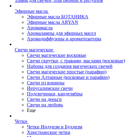
Травы для свечей, благовоний и ритуалов
Эфирные масла
Эфирные масла БОТАНИКА
Эфирные масла ARYAN
Аромамасла
Аромалампы для эфирных масел
Аромадиффузоры и ароматизаторы
Свечи магические
Свечи магические восковые
Свечи скрутки, с травами, маслами (восковые)
Наборы для создания магических свечей
Свечи магические простые (парафин)
Свечи Алтарные (восковые и парафин)
Свечи из вощины
Иерусалимские свечи
Подсвечники, канделябры
Свечи на деньги
Свечи на любовь
Еще
Четки
Четки Индуизм и Буддизм
Христианские четки