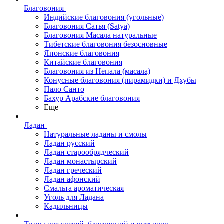
Благовония
Индийские благовония (угольные)
Благовония Сатья (Satya)
Благовония Масала натуральные
Тибетские благовония безосновные
Японские благовония
Китайские благовония
Благовония из Непала (масала)
Конусные благовония (пирамидки) и Дхубы
Пало Санто
Бахур Арабские благовония
Еще
Ладан
Натуральные ладаны и смолы
Ладан русский
Ладан старообрядческий
Ладан монастырский
Ладан греческий
Ладан афонский
Смальта ароматическая
Уголь для Ладана
Кадильницы