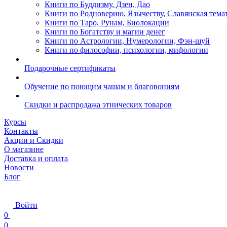
Книги по Буддизму, Дзен, Дао
Книги по Родноверию, Язычеству, Славянская тема
Книги по Таро, Рунам, Биолокации
Книги по Богатству и магии денег
Книги по Астрологии, Нумерологии, Фэн-шуй
Книги по философии, психологии, мифологии
Подарочные сертификаты
Обучение по поющим чашам и благовониям
Скидки и распродажа этнических товаров
Курсы
Контакты
Акции и Скидки
О магазине
Доставка и оплата
Новости
Блог
Войти
0
0