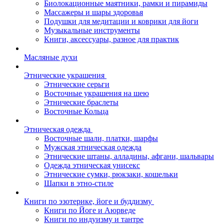
Биолокационные маятники, рамки и пирамиды
Массажеры и шары здоровья
Подушки для медитации и коврики для йоги
Музыкальные инструменты
Книги, аксессуары, разное для практик
Масляные духи
Этнические украшения
Этнические серьги
Восточные украшения на шею
Этнические браслеты
Восточные Кольца
Этническая одежда
Восточные шали, платки, шарфы
Мужская этническая одежда
Этнические штаны, алладины, афгани, шальвары
Одежда этническая унисекс
Этнические сумки, рюкзаки, кошельки
Шапки в этно-стиле
Книги по эзотерике, йоге и буддизму
Книги по Йоге и Аюрведе
Книги по индуизму и тантре