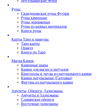
Мусульманские четки
Руны
Скандинавские руны Футарк
Руны каменные
Руны деревянные
Руны из разных материалов
Книги руны
Карты Таро и оракулы
Таро карты
Оракул
Книги по Таро
Магия Камня
Каменные шары
Камни для магии и ритуалов
Кристаллы и друзы из натурального камня
Камни натуральные (Галтовка)
Фигуры из натурального камня
Амулеты, Обереги, Талисманы
Амулеты и Талисманы
Славянские обереги
Восточные талисманы