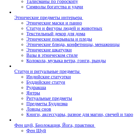
Талисманы по гороскопу
Символы богатства и удачи
Этнические предметы интерьера
Этнические маски и панно
Статуи и фигуры людей и животных
Текстильный декор для дома
Этнические покрывала и пледы
Этнические блюда, конфетницы, менажницы
Этнические шкатулки
Вазы в этническом стиле
Колокола, музыка ветра, гонги, рынды
Статуи и ритуальные предметы
Индийские статуэтки
Буддийские статуи
Рудракша
Янтры
Ритуальные предметы
Предметы Буддизма
Ловцы снов
Книги, аксессуары, разное для магии, свечей и таро
Фен шуй, Биолокация, Йога, практики
Фен Шуй