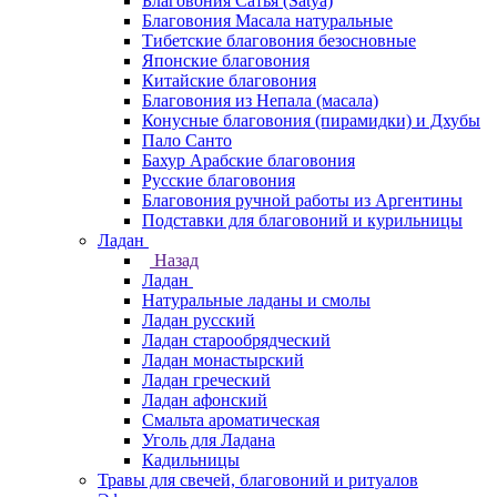
Благовония Сатья (Satya)
Благовония Масала натуральные
Тибетские благовония безосновные
Японские благовония
Китайские благовония
Благовония из Непала (масала)
Конусные благовония (пирамидки) и Дхубы
Пало Санто
Бахур Арабские благовония
Русские благовония
Благовония ручной работы из Аргентины
Подставки для благовоний и курильницы
Ладан
Назад
Ладан
Натуральные ладаны и смолы
Ладан русский
Ладан старообрядческий
Ладан монастырский
Ладан греческий
Ладан афонский
Смальта ароматическая
Уголь для Ладана
Кадильницы
Травы для свечей, благовоний и ритуалов