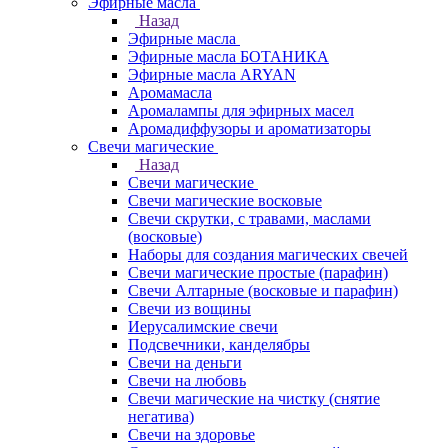
Эфирные масла
Назад
Эфирные масла
Эфирные масла БОТАНИКА
Эфирные масла ARYAN
Аромамасла
Аромалампы для эфирных масел
Аромадиффузоры и ароматизаторы
Свечи магические
Назад
Свечи магические
Свечи магические восковые
Свечи скрутки, с травами, маслами
(восковые)
Наборы для создания магических свечей
Свечи магические простые (парафин)
Свечи Алтарные (восковые и парафин)
Свечи из вощины
Иерусалимские свечи
Подсвечники, канделябры
Свечи на деньги
Свечи на любовь
Свечи магические на чистку (снятие
негатива)
Свечи на здоровье