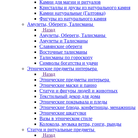
Камни для магии и ритуалов
Кристаллы и друзы из натурального камня
Камни натуральные (Галтовка)
Фигуры из натурального камня
Амулеты, Обереги, Талисманы
Назад
Амулеты, Обереги, Талисманы
Амулеты и Талисманы
Славянские обереги
Восточные талисманы
Талисманы по гороскопу
Символы богатства и удачи
Этнические предметы интерьера
Назад
Этнические предметы интерьера
Этнические маски и панно
Статуи и фигуры людей и животных
Текстильный декор для дома
Этнические покрывала и пледы
Этнические блюда, конфетницы, менажницы
Этнические шкатулки
Вазы в этническом стиле
Колокола, музыка ветра, гонги, рынды
Статуи и ритуальные предметы
Назад