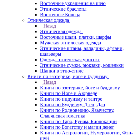
Восточные украшения на шею
Этнические браслеты
Восточные Кольца
Этническая одежда
Назад
Этническая одежда
Восточные шали, платки, шарфы
Мужская этническая одежда
Этнические штаны, алладины, афгани,
шальвары
Одежда этническая унисекс
Этнические сумки, рюкзаки, кошельки
Шапки в этно-стиле
Книги по эзотерике, йоге и буддизму
Назад
Книги по эзотерике, йоге и буддизму
Книги по Йоге и Аюрведе
Книги по индуизму и тантре
Книги по Буддизму, Дзен, Дао
Книги по Родноверию, Язычеству,
Славянская тематика
Книги по Таро, Рунам, Биолокации
Книги по Богатству и магии денег
Книги по Астрологии, Нумерологии, Фэн-
шуй