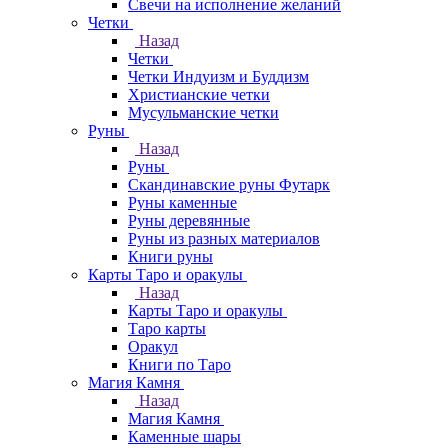
Свечи на исполнение желаний
Четки
Назад
Четки
Четки Индуизм и Буддизм
Христианские четки
Мусульманские четки
Руны
Назад
Руны
Скандинавские руны Футарк
Руны каменные
Руны деревянные
Руны из разных материалов
Книги руны
Карты Таро и оракулы
Назад
Карты Таро и оракулы
Таро карты
Оракул
Книги по Таро
Магия Камня
Назад
Магия Камня
Каменные шары