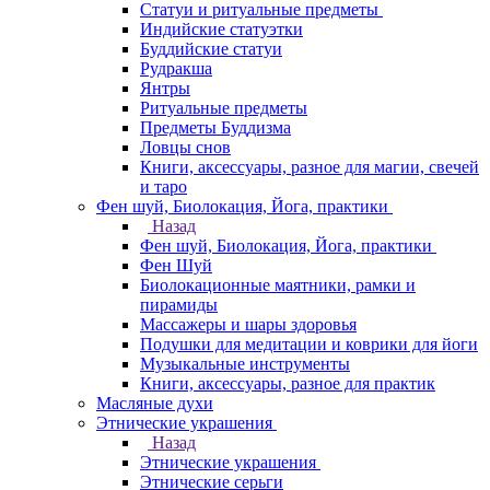
Статуи и ритуальные предметы
Индийские статуэтки
Буддийские статуи
Рудракша
Янтры
Ритуальные предметы
Предметы Буддизма
Ловцы снов
Книги, аксессуары, разное для магии, свечей
и таро
Фен шуй, Биолокация, Йога, практики
Назад
Фен шуй, Биолокация, Йога, практики
Фен Шуй
Биолокационные маятники, рамки и
пирамиды
Массажеры и шары здоровья
Подушки для медитации и коврики для йоги
Музыкальные инструменты
Книги, аксессуары, разное для практик
Масляные духи
Этнические украшения
Назад
Этнические украшения
Этнические серьги