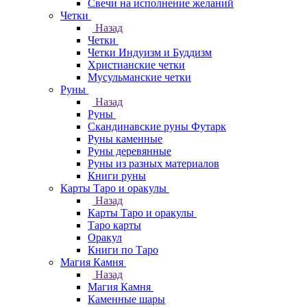
Свечи на исполнение желаний
Четки
Назад
Четки
Четки Индуизм и Буддизм
Христианские четки
Мусульманские четки
Руны
Назад
Руны
Скандинавские руны Футарк
Руны каменные
Руны деревянные
Руны из разных материалов
Книги руны
Карты Таро и оракулы
Назад
Карты Таро и оракулы
Таро карты
Оракул
Книги по Таро
Магия Камня
Назад
Магия Камня
Каменные шары