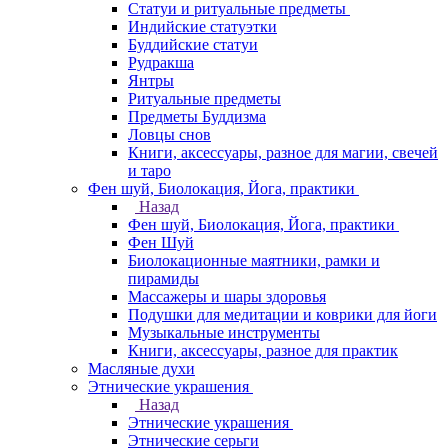
Статуи и ритуальные предметы
Индийские статуэтки
Буддийские статуи
Рудракша
Янтры
Ритуальные предметы
Предметы Буддизма
Ловцы снов
Книги, аксессуары, разное для магии, свечей
и таро
Фен шуй, Биолокация, Йога, практики
Назад
Фен шуй, Биолокация, Йога, практики
Фен Шуй
Биолокационные маятники, рамки и
пирамиды
Массажеры и шары здоровья
Подушки для медитации и коврики для йоги
Музыкальные инструменты
Книги, аксессуары, разное для практик
Масляные духи
Этнические украшения
Назад
Этнические украшения
Этнические серьги