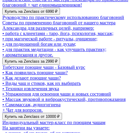
благовоний + чат единомышленников!
Купить на Zenclass от 6990 ₽
Руководство по практическому использованию благовоний
Советы по применению благовоний от нашего мастера
Александра для различных целей, например:
• работа с клиентами - таро, йога, психология, массаж;
• при магической работе - ритуалы, очищение;
• для подношений богам или духам;
• для практик медитации - как улучшить практику;
• ароматизация и другое.
Купить на Zenclass за 2990 ₽
Тибетские поющие чаши - Базовый курс
• Как появились поющие чаши?
• Как делают поющие чаши?
• Виды чаш и стиков, как их выбирать
• Техники извлечения звука
• Упражнения для освоения чаши и новых состояний
• Массаж звуковой и виброакустический, противопоказания
• Самомассаж, аудиогигиена
+ Чат для вопросов.
Купить на Zenclass от 10000 ₽
Индивидуальный мастер-класс по поющим чашам
На занятии вы узнаете: