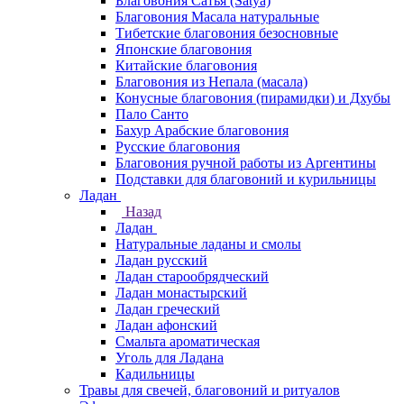
Благовония Сатья (Satya)
Благовония Масала натуральные
Тибетские благовония безосновные
Японские благовония
Китайские благовония
Благовония из Непала (масала)
Конусные благовония (пирамидки) и Дхубы
Пало Санто
Бахур Арабские благовония
Русские благовония
Благовония ручной работы из Аргентины
Подставки для благовоний и курильницы
Ладан
Назад
Ладан
Натуральные ладаны и смолы
Ладан русский
Ладан старообрядческий
Ладан монастырский
Ладан греческий
Ладан афонский
Смальта ароматическая
Уголь для Ладана
Кадильницы
Травы для свечей, благовоний и ритуалов