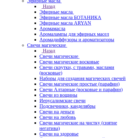
Эфирные масла
Назад
Эфирные масла
Эфирные масла БОТАНИКА
Эфирные масла ARYAN
Аромамасла
Аромалампы для эфирных масел
Аромадиффузоры и ароматизаторы
Свечи магические
Назад
Свечи магические
Свечи магические восковые
Свечи скрутки, с травами, маслами
(восковые)
Наборы для создания магических свечей
Свечи магические простые (парафин)
Свечи Алтарные (восковые и парафин)
Свечи из вощины
Иерусалимские свечи
Подсвечники, канделябры
Свечи на деньги
Свечи на любовь
Свечи магические на чистку (снятие
негатива)
Свечи на здоровье