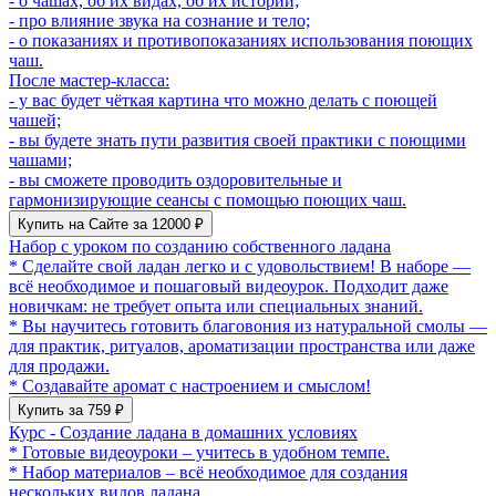
- о чашах, об их видах, об их истории;
- про влияние звука на сознание и тело;
- о показаниях и противопоказаниях использования поющих
чаш.
После мастер-класса:
- у вас будет чёткая картина что можно делать с поющей
чашей;
- вы будете знать пути развития своей практики с поющими
чашами;
- вы сможете проводить оздоровительные и
гармонизирующие сеансы с помощью поющих чаш.
Купить на Сайте за 12000 ₽
Набор с уроком по созданию собственного ладана
* Сделайте свой ладан легко и с удовольствием! В наборе —
всё необходимое и пошаговый видеоурок. Подходит даже
новичкам: не требует опыта или специальных знаний.
* Вы научитесь готовить благовония из натуральной смолы —
для практик, ритуалов, ароматизации пространства или даже
для продажи.
* Создавайте аромат с настроением и смыслом!
Купить за 759 ₽
Курс - Создание ладана в домашних условиях
* Готовые видеоуроки – учитесь в удобном темпе.
* Набор материалов – всё необходимое для создания
нескольких видов ладана.