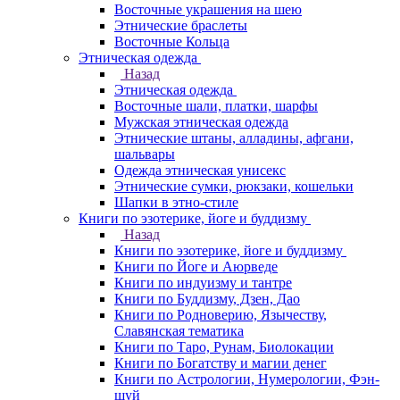
Восточные украшения на шею
Этнические браслеты
Восточные Кольца
Этническая одежда
Назад
Этническая одежда
Восточные шали, платки, шарфы
Мужская этническая одежда
Этнические штаны, алладины, афгани,
шальвары
Одежда этническая унисекс
Этнические сумки, рюкзаки, кошельки
Шапки в этно-стиле
Книги по эзотерике, йоге и буддизму
Назад
Книги по эзотерике, йоге и буддизму
Книги по Йоге и Аюрведе
Книги по индуизму и тантре
Книги по Буддизму, Дзен, Дао
Книги по Родноверию, Язычеству,
Славянская тематика
Книги по Таро, Рунам, Биолокации
Книги по Богатству и магии денег
Книги по Астрологии, Нумерологии, Фэн-
шуй