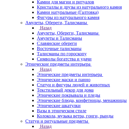
Камни для магии и ритуалов
Кристаллы и друзы из натурального камня
Камни натуральные (Галтовка)
Фигуры из натурального камня
Амулеты, Обереги, Талисманы
Назад
Амулеты, Обереги, Талисманы
Амулеты и Талисманы
Славянские обереги
Восточные талисманы
Талисманы по гороскопу
Символы богатства и удачи
Этнические предметы интерьера
Назад
Этнические предметы интерьера
Этнические маски и панно
Статуи и фигуры людей и животных
Текстильный декор для дома
Этнические покрывала и пледы
Этнические блюда, конфетницы, менажницы
Этнические шкатулки
Вазы в этническом стиле
Колокола, музыка ветра, гонги, рынды
Статуи и ритуальные предметы
Назад