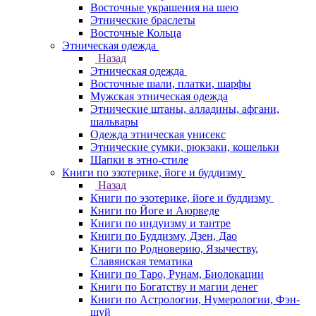
Восточные украшения на шею
Этнические браслеты
Восточные Кольца
Этническая одежда
Назад
Этническая одежда
Восточные шали, платки, шарфы
Мужская этническая одежда
Этнические штаны, алладины, афгани,
шальвары
Одежда этническая унисекс
Этнические сумки, рюкзаки, кошельки
Шапки в этно-стиле
Книги по эзотерике, йоге и буддизму
Назад
Книги по эзотерике, йоге и буддизму
Книги по Йоге и Аюрведе
Книги по индуизму и тантре
Книги по Буддизму, Дзен, Дао
Книги по Родноверию, Язычеству,
Славянская тематика
Книги по Таро, Рунам, Биолокации
Книги по Богатству и магии денег
Книги по Астрологии, Нумерологии, Фэн-
шуй