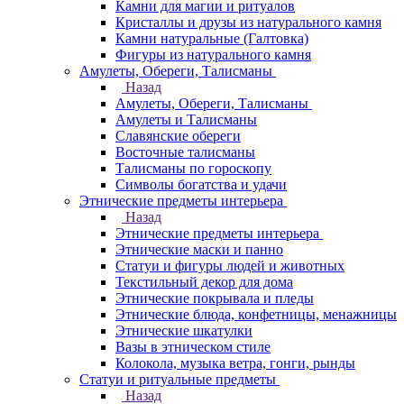
Камни для магии и ритуалов
Кристаллы и друзы из натурального камня
Камни натуральные (Галтовка)
Фигуры из натурального камня
Амулеты, Обереги, Талисманы
Назад
Амулеты, Обереги, Талисманы
Амулеты и Талисманы
Славянские обереги
Восточные талисманы
Талисманы по гороскопу
Символы богатства и удачи
Этнические предметы интерьера
Назад
Этнические предметы интерьера
Этнические маски и панно
Статуи и фигуры людей и животных
Текстильный декор для дома
Этнические покрывала и пледы
Этнические блюда, конфетницы, менажницы
Этнические шкатулки
Вазы в этническом стиле
Колокола, музыка ветра, гонги, рынды
Статуи и ритуальные предметы
Назад