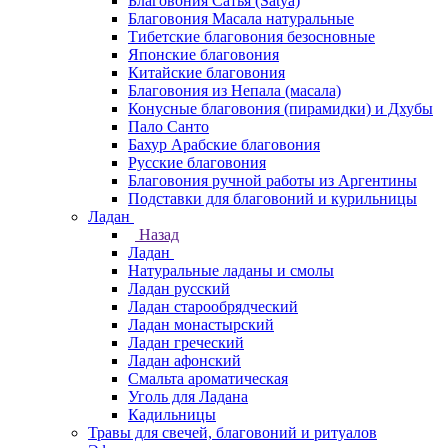
Благовония Сатья (Satya)
Благовония Масала натуральные
Тибетские благовония безосновные
Японские благовония
Китайские благовония
Благовония из Непала (масала)
Конусные благовония (пирамидки) и Дхубы
Пало Санто
Бахур Арабские благовония
Русские благовония
Благовония ручной работы из Аргентины
Подставки для благовоний и курильницы
Ладан
Назад
Ладан
Натуральные ладаны и смолы
Ладан русский
Ладан старообрядческий
Ладан монастырский
Ладан греческий
Ладан афонский
Смальта ароматическая
Уголь для Ладана
Кадильницы
Травы для свечей, благовоний и ритуалов