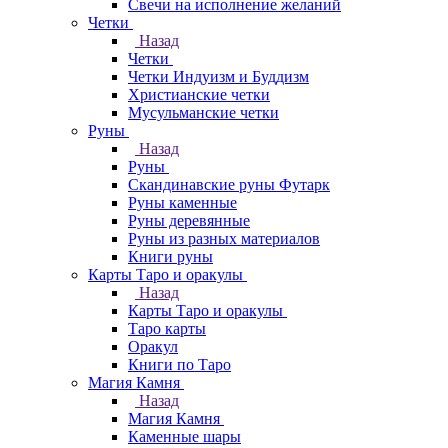
Свечи на исполнение желаний
Четки
Назад
Четки
Четки Индуизм и Буддизм
Христианские четки
Мусульманские четки
Руны
Назад
Руны
Скандинавские руны Футарк
Руны каменные
Руны деревянные
Руны из разных материалов
Книги руны
Карты Таро и оракулы
Назад
Карты Таро и оракулы
Таро карты
Оракул
Книги по Таро
Магия Камня
Назад
Магия Камня
Каменные шары