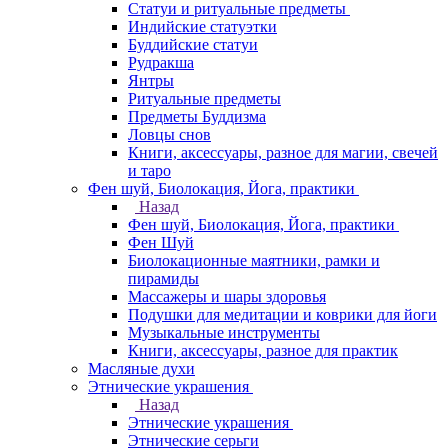
Статуи и ритуальные предметы
Индийские статуэтки
Буддийские статуи
Рудракша
Янтры
Ритуальные предметы
Предметы Буддизма
Ловцы снов
Книги, аксессуары, разное для магии, свечей
и таро
Фен шуй, Биолокация, Йога, практики
Назад
Фен шуй, Биолокация, Йога, практики
Фен Шуй
Биолокационные маятники, рамки и
пирамиды
Массажеры и шары здоровья
Подушки для медитации и коврики для йоги
Музыкальные инструменты
Книги, аксессуары, разное для практик
Масляные духи
Этнические украшения
Назад
Этнические украшения
Этнические серьги