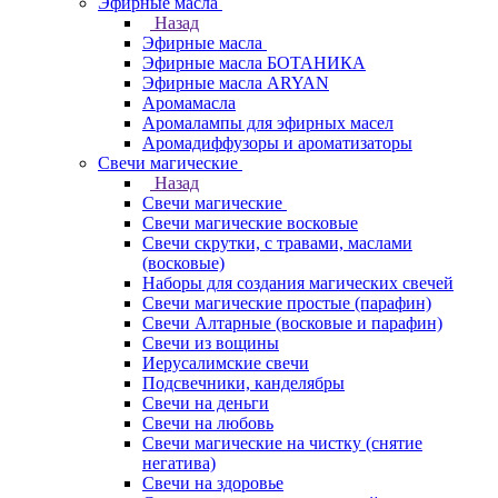
Эфирные масла
Назад
Эфирные масла
Эфирные масла БОТАНИКА
Эфирные масла ARYAN
Аромамасла
Аромалампы для эфирных масел
Аромадиффузоры и ароматизаторы
Свечи магические
Назад
Свечи магические
Свечи магические восковые
Свечи скрутки, с травами, маслами
(восковые)
Наборы для создания магических свечей
Свечи магические простые (парафин)
Свечи Алтарные (восковые и парафин)
Свечи из вощины
Иерусалимские свечи
Подсвечники, канделябры
Свечи на деньги
Свечи на любовь
Свечи магические на чистку (снятие
негатива)
Свечи на здоровье