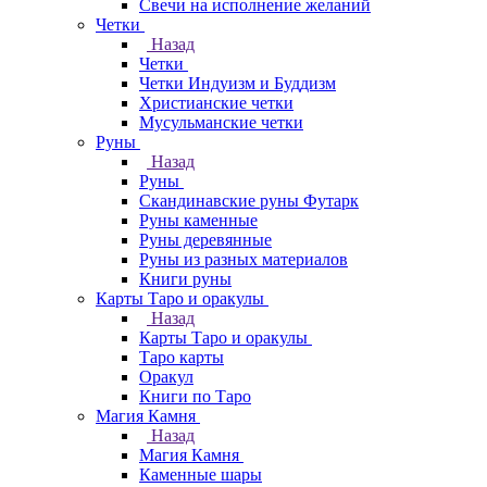
Свечи на исполнение желаний
Четки
Назад
Четки
Четки Индуизм и Буддизм
Христианские четки
Мусульманские четки
Руны
Назад
Руны
Скандинавские руны Футарк
Руны каменные
Руны деревянные
Руны из разных материалов
Книги руны
Карты Таро и оракулы
Назад
Карты Таро и оракулы
Таро карты
Оракул
Книги по Таро
Магия Камня
Назад
Магия Камня
Каменные шары