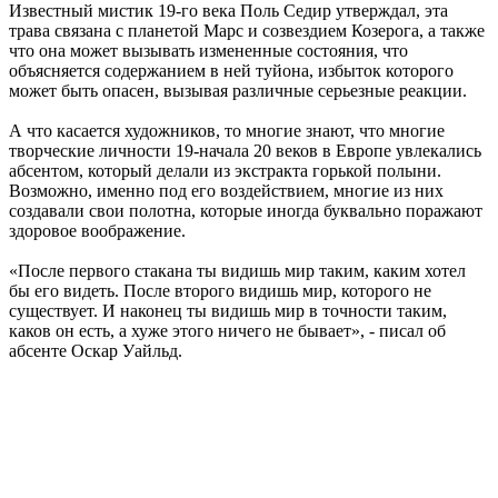
Известный мистик 19-го века Поль Седир утверждал, эта
трава связана с планетой Марс и созвездием Козерога, а также
что она может вызывать измененные состояния, что
объясняется содержанием в ней туйона, избыток которого
может быть опасен, вызывая различные серьезные реакции.
А что касается художников, то многие знают, что многие
творческие личности 19-начала 20 веков в Европе увлекались
абсентом, который делали из экстракта горькой полыни.
Возможно, именно под его воздействием, многие из них
создавали свои полотна, которые иногда буквально поражают
здоровое воображение.
«После первого стакана ты видишь мир таким, каким хотел
бы его видеть. После второго видишь мир, которого не
существует. И наконец ты видишь мир в точности таким,
каков он есть, а хуже этого ничего не бывает», - писал об
абсенте Оскар Уайльд.