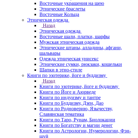
Восточные украшения на шею
Этнические браслеты
Восточные Кольца
Этническая одежда
Назад
Этническая одежда
Восточные шали, платки, шарфы
Мужская этническая одежда
Этнические штаны, алладины, афгани,
шальвары
Одежда этническая унисекс
Этнические сумки, рюкзаки, кошельки
Шапки в этно-стиле
Книги по эзотерике, йоге и буддизму
Назад
Книги по эзотерике, йоге и буддизму
Книги по Йоге и Аюрведе
Книги по индуизму и тантре
Книги по Буддизму, Дзен, Дао
Книги по Родноверию, Язычеству,
Славянская тематика
Книги по Таро, Рунам, Биолокации
Книги по Богатству и магии денег
Книги по Астрологии, Нумерологии, Фэн-
шуй