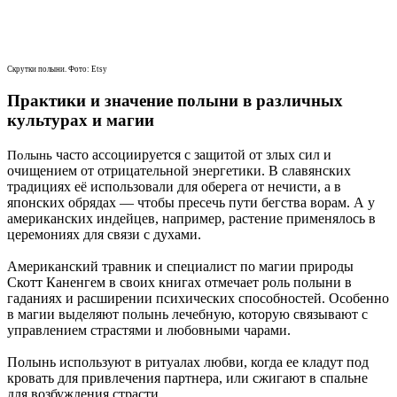
Скрутки полыни. Фото: Etsy
Практики и значение полыни в различных
культурах и магии
часто ассоциируется с защитой от злых сил и
Полынь
очищением от отрицательной энергетики. В славянских
традициях её использовали для оберега от нечисти, а в
японских обрядах — чтобы пресечь пути бегства ворам. А у
американских индейцев, например, растение применялось в
церемониях для связи с духами.
Американский травник и специалист по магии природы
Скотт Каненгем в своих книгах отмечает роль полыни в
гаданиях и расширении психических способностей. Особенно
в магии выделяют полынь лечебную, которую связывают с
управлением страстями и любовными чарами.
Полынь используют в ритуалах любви, когда ее кладут под
кровать для привлечения партнера, или сжигают в спальне
для возбуждения страсти.