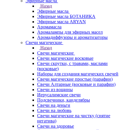
Эфирные масла
Назад
Эфирные масла
Эфирные масла БОТАНИКА
Эфирные масла ARYAN
Аромамасла
Аромалампы для эфирных масел
Аромадиффузоры и ароматизаторы
Свечи магические
Назад
Свечи магические
Свечи магические восковые
Свечи скрутки, с травами, маслами
(восковые)
Наборы для создания магических свечей
Свечи магические простые (парафин)
Свечи Алтарные (восковые и парафин)
Свечи из вощины
Иерусалимские свечи
Подсвечники, канделябры
Свечи на деньги
Свечи на любовь
Свечи магические на чистку (снятие
негатива)
Свечи на здоровье