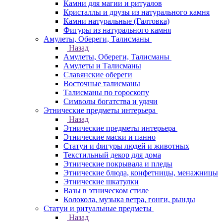
Камни для магии и ритуалов
Кристаллы и друзы из натурального камня
Камни натуральные (Галтовка)
Фигуры из натурального камня
Амулеты, Обереги, Талисманы
Назад
Амулеты, Обереги, Талисманы
Амулеты и Талисманы
Славянские обереги
Восточные талисманы
Талисманы по гороскопу
Символы богатства и удачи
Этнические предметы интерьера
Назад
Этнические предметы интерьера
Этнические маски и панно
Статуи и фигуры людей и животных
Текстильный декор для дома
Этнические покрывала и пледы
Этнические блюда, конфетницы, менажницы
Этнические шкатулки
Вазы в этническом стиле
Колокола, музыка ветра, гонги, рынды
Статуи и ритуальные предметы
Назад