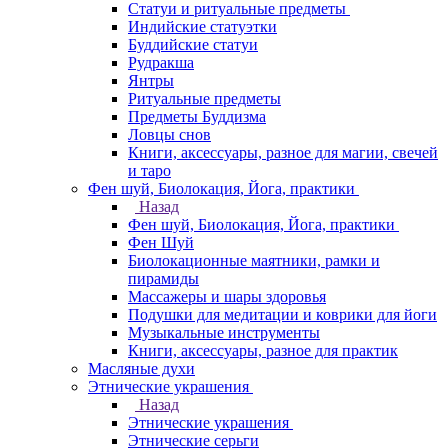
Статуи и ритуальные предметы
Индийские статуэтки
Буддийские статуи
Рудракша
Янтры
Ритуальные предметы
Предметы Буддизма
Ловцы снов
Книги, аксессуары, разное для магии, свечей
и таро
Фен шуй, Биолокация, Йога, практики
Назад
Фен шуй, Биолокация, Йога, практики
Фен Шуй
Биолокационные маятники, рамки и
пирамиды
Массажеры и шары здоровья
Подушки для медитации и коврики для йоги
Музыкальные инструменты
Книги, аксессуары, разное для практик
Масляные духи
Этнические украшения
Назад
Этнические украшения
Этнические серьги