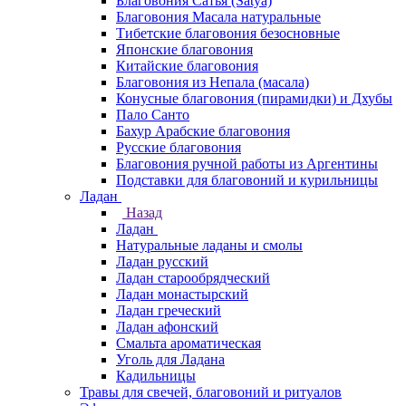
Благовония Сатья (Satya)
Благовония Масала натуральные
Тибетские благовония безосновные
Японские благовония
Китайские благовония
Благовония из Непала (масала)
Конусные благовония (пирамидки) и Дхубы
Пало Санто
Бахур Арабские благовония
Русские благовония
Благовония ручной работы из Аргентины
Подставки для благовоний и курильницы
Ладан
Назад
Ладан
Натуральные ладаны и смолы
Ладан русский
Ладан старообрядческий
Ладан монастырский
Ладан греческий
Ладан афонский
Смальта ароматическая
Уголь для Ладана
Кадильницы
Травы для свечей, благовоний и ритуалов