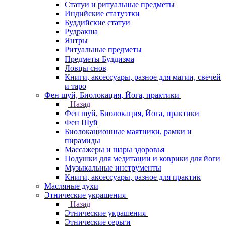
Статуи и ритуальные предметы
Индийские статуэтки
Буддийские статуи
Рудракша
Янтры
Ритуальные предметы
Предметы Буддизма
Ловцы снов
Книги, аксессуары, разное для магии, свечей
и таро
Фен шуй, Биолокация, Йога, практики
Назад
Фен шуй, Биолокация, Йога, практики
Фен Шуй
Биолокационные маятники, рамки и
пирамиды
Массажеры и шары здоровья
Подушки для медитации и коврики для йоги
Музыкальные инструменты
Книги, аксессуары, разное для практик
Масляные духи
Этнические украшения
Назад
Этнические украшения
Этнические серьги