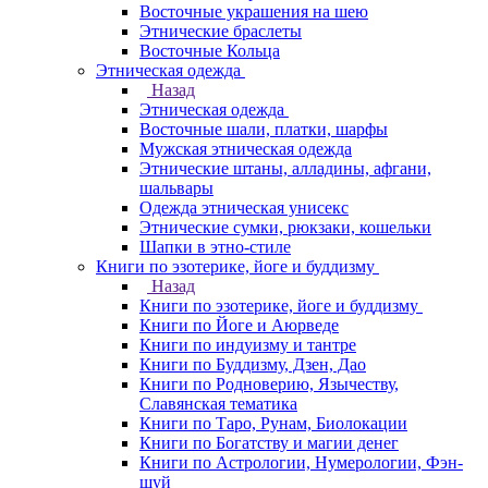
Восточные украшения на шею
Этнические браслеты
Восточные Кольца
Этническая одежда
Назад
Этническая одежда
Восточные шали, платки, шарфы
Мужская этническая одежда
Этнические штаны, алладины, афгани,
шальвары
Одежда этническая унисекс
Этнические сумки, рюкзаки, кошельки
Шапки в этно-стиле
Книги по эзотерике, йоге и буддизму
Назад
Книги по эзотерике, йоге и буддизму
Книги по Йоге и Аюрведе
Книги по индуизму и тантре
Книги по Буддизму, Дзен, Дао
Книги по Родноверию, Язычеству,
Славянская тематика
Книги по Таро, Рунам, Биолокации
Книги по Богатству и магии денег
Книги по Астрологии, Нумерологии, Фэн-
шуй