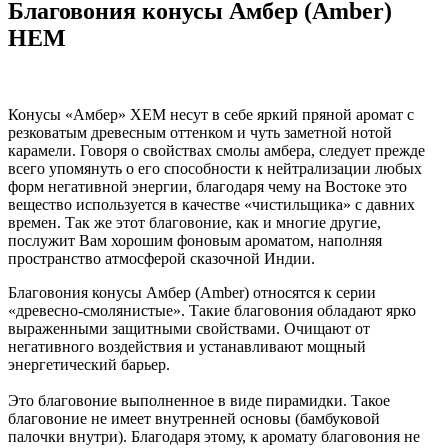
Благовония конусы Амбер (Amber)
HEM
Конусы «Амбер» ХЕМ несут в себе яркий пряной аромат с
резковатым древесным оттенком и чуть заметной нотой
карамели. Говоря о свойствах смолы амбера, следует прежде
всего упомянуть о его способности к нейтрализации любых
форм негативной энергии, благодаря чему на Востоке это
вещество используется в качестве «чистильщика» с давних
времен. Так же этот благовоние, как и многие другие,
послужит Вам хорошим фоновым ароматом, наполняя
пространство атмосферой сказочной Индии.
Благовония конусы Амбер (Amber) относятся к серии
«древесно-смолянистые». Такие благовония обладают ярко
выраженными защитными свойствами. Очищают от
негативного воздействия и устанавливают мощный
энергетический барьер.
Это благовоние выполненное в виде пирамидки. Такое
благовоние не имеет внутренней основы (бамбуковой
палочки внутри). Благодаря этому, к аромату благовония не