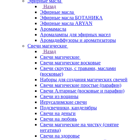
Эфирные масла
Назад
Эфирные масла
Эфирные масла БОТАНИКА
Эфирные масла ARYAN
Аромамасла
Аромалампы для эфирных масел
Аромадиффузоры и ароматизаторы
Свечи магические
Назад
Свечи магические
Свечи магические восковые
Свечи скрутки, с травами, маслами
(восковые)
Наборы для создания магических свечей
Свечи магические простые (парафин)
Свечи Алтарные (восковые и парафин)
Свечи из вощины
Иерусалимские свечи
Подсвечники, канделябры
Свечи на деньги
Свечи на любовь
Свечи магические на чистку (снятие
негатива)
Свечи на здоровье