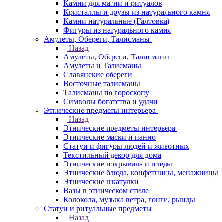
Камни для магии и ритуалов
Кристаллы и друзы из натурального камня
Камни натуральные (Галтовка)
Фигуры из натурального камня
Амулеты, Обереги, Талисманы
Назад
Амулеты, Обереги, Талисманы
Амулеты и Талисманы
Славянские обереги
Восточные талисманы
Талисманы по гороскопу
Символы богатства и удачи
Этнические предметы интерьера
Назад
Этнические предметы интерьера
Этнические маски и панно
Статуи и фигуры людей и животных
Текстильный декор для дома
Этнические покрывала и пледы
Этнические блюда, конфетницы, менажницы
Этнические шкатулки
Вазы в этническом стиле
Колокола, музыка ветра, гонги, рынды
Статуи и ритуальные предметы
Назад