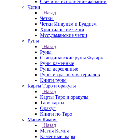
Свечи на исполнение желаний
Четки
Назад
Четки
Четки Индуизм и Буддизм
Христианские четки
Мусульманские четки
Руны
Назад
Руны
Скандинавские руны Футарк
Руны каменные
Руны деревянные
Руны из разных материалов
Книги руны
Карты Таро и оракулы
Назад
Карты Таро и оракулы
Таро карты
Оракул
Книги по Таро
Магия Камня
Назад
Магия Камня
Каменные шары