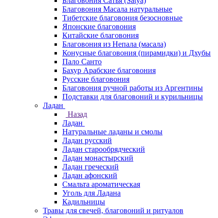
Благовония Сатья (Satya)
Благовония Масала натуральные
Тибетские благовония безосновные
Японские благовония
Китайские благовония
Благовония из Непала (масала)
Конусные благовония (пирамидки) и Дхубы
Пало Санто
Бахур Арабские благовония
Русские благовония
Благовония ручной работы из Аргентины
Подставки для благовоний и курильницы
Ладан
Назад
Ладан
Натуральные ладаны и смолы
Ладан русский
Ладан старообрядческий
Ладан монастырский
Ладан греческий
Ладан афонский
Смальта ароматическая
Уголь для Ладана
Кадильницы
Травы для свечей, благовоний и ритуалов