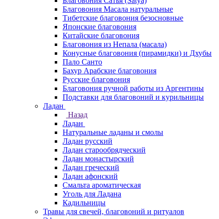
Благовония Сатья (Satya)
Благовония Масала натуральные
Тибетские благовония безосновные
Японские благовония
Китайские благовония
Благовония из Непала (масала)
Конусные благовония (пирамидки) и Дхубы
Пало Санто
Бахур Арабские благовония
Русские благовония
Благовония ручной работы из Аргентины
Подставки для благовоний и курильницы
Ладан
Назад
Ладан
Натуральные ладаны и смолы
Ладан русский
Ладан старообрядческий
Ладан монастырский
Ладан греческий
Ладан афонский
Смальта ароматическая
Уголь для Ладана
Кадильницы
Травы для свечей, благовоний и ритуалов