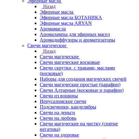
Эфирные масла
Назад
Эфирные масла
Эфирные масла БОТАНИКА
Эфирные масла ARYAN
Аромамасла
Аромалампы для эфирных масел
Аромадиффузоры и ароматизаторы
Свечи магические
Назад
Свечи магические
Свечи магические восковые
Свечи скрутки, с травами, маслами
(восковые)
Наборы для создания магических свечей
Свечи магические простые (парафин)
Свечи Алтарные (восковые и парафин)
Свечи из вощины
Иерусалимские свечи
Подсвечники, канделябры
Свечи на деньги
Свечи на любовь
Свечи магические на чистку (снятие
негатива)
Свечи на здоровье