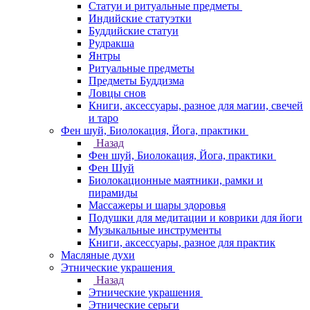
Статуи и ритуальные предметы
Индийские статуэтки
Буддийские статуи
Рудракша
Янтры
Ритуальные предметы
Предметы Буддизма
Ловцы снов
Книги, аксессуары, разное для магии, свечей
и таро
Фен шуй, Биолокация, Йога, практики
Назад
Фен шуй, Биолокация, Йога, практики
Фен Шуй
Биолокационные маятники, рамки и
пирамиды
Массажеры и шары здоровья
Подушки для медитации и коврики для йоги
Музыкальные инструменты
Книги, аксессуары, разное для практик
Масляные духи
Этнические украшения
Назад
Этнические украшения
Этнические серьги