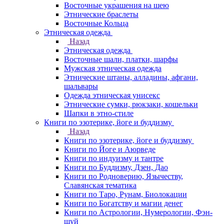
Восточные украшения на шею
Этнические браслеты
Восточные Кольца
Этническая одежда
Назад
Этническая одежда
Восточные шали, платки, шарфы
Мужская этническая одежда
Этнические штаны, алладины, афгани,
шальвары
Одежда этническая унисекс
Этнические сумки, рюкзаки, кошельки
Шапки в этно-стиле
Книги по эзотерике, йоге и буддизму
Назад
Книги по эзотерике, йоге и буддизму
Книги по Йоге и Аюрведе
Книги по индуизму и тантре
Книги по Буддизму, Дзен, Дао
Книги по Родноверию, Язычеству,
Славянская тематика
Книги по Таро, Рунам, Биолокации
Книги по Богатству и магии денег
Книги по Астрологии, Нумерологии, Фэн-
шуй