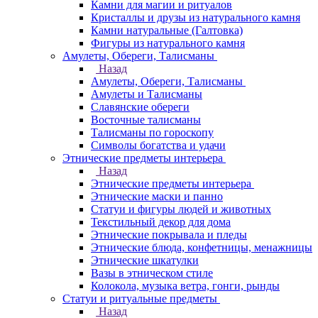
Камни для магии и ритуалов
Кристаллы и друзы из натурального камня
Камни натуральные (Галтовка)
Фигуры из натурального камня
Амулеты, Обереги, Талисманы
Назад
Амулеты, Обереги, Талисманы
Амулеты и Талисманы
Славянские обереги
Восточные талисманы
Талисманы по гороскопу
Символы богатства и удачи
Этнические предметы интерьера
Назад
Этнические предметы интерьера
Этнические маски и панно
Статуи и фигуры людей и животных
Текстильный декор для дома
Этнические покрывала и пледы
Этнические блюда, конфетницы, менажницы
Этнические шкатулки
Вазы в этническом стиле
Колокола, музыка ветра, гонги, рынды
Статуи и ритуальные предметы
Назад