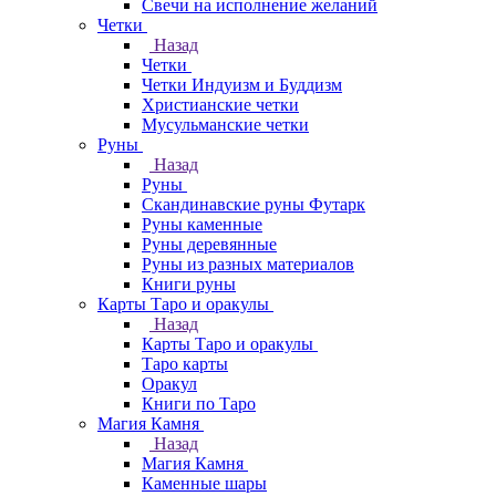
Свечи на исполнение желаний
Четки
Назад
Четки
Четки Индуизм и Буддизм
Христианские четки
Мусульманские четки
Руны
Назад
Руны
Скандинавские руны Футарк
Руны каменные
Руны деревянные
Руны из разных материалов
Книги руны
Карты Таро и оракулы
Назад
Карты Таро и оракулы
Таро карты
Оракул
Книги по Таро
Магия Камня
Назад
Магия Камня
Каменные шары