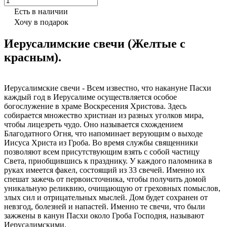
Есть в наличии
Хочу в подарок
Иерусалимские свечи (Желтые с
красным).
Иерусалимские свечи - Всем известно, что накануне Пасхи
каждый год в Иерусалиме осуществляется особое
богослужение в храме Воскресения Христова. Здесь
собирается множество христиан из разных уголков мира,
чтобы лицезреть чудо. Оно называется схождением
Благодатного Огня, что напоминает верующим о выходе
Иисуса Христа из Гроба. Во время службы священники
позволяют всем присутствующим взять с собой частицу
Света, приобщившись к празднику. У каждого паломника в
руках имеется факел, состоящий из 33 свечей. Именно их
спешат зажечь от первоисточника, чтобы получить домой
уникальную реликвию, очищающую от греховных помыслов,
злых сил и отрицательных мыслей. Дом будет сохранен от
невзгод, болезней и напастей. Именно те свечи, что были
зажжены в канун Пасхи около Гроба Господня, называют
Иерусалимскими.