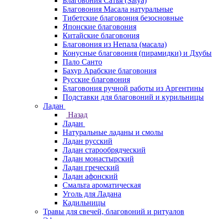
Благовония Сатья (Satya)
Благовония Масала натуральные
Тибетские благовония безосновные
Японские благовония
Китайские благовония
Благовония из Непала (масала)
Конусные благовония (пирамидки) и Дхубы
Пало Санто
Бахур Арабские благовония
Русские благовония
Благовония ручной работы из Аргентины
Подставки для благовоний и курильницы
Ладан
Назад
Ладан
Натуральные ладаны и смолы
Ладан русский
Ладан старообрядческий
Ладан монастырский
Ладан греческий
Ладан афонский
Смальта ароматическая
Уголь для Ладана
Кадильницы
Травы для свечей, благовоний и ритуалов