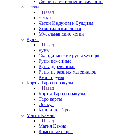
Свечи на исполнение желаний
Четки
Назад
Четки
Четки Индуизм и Буддизм
Христианские четки
Мусульманские четки
Руны
Назад
Руны
Скандинавские руны Футарк
Руны каменные
Руны деревянные
Руны из разных материалов
Книги руны
Карты Таро и оракулы
Назад
Карты Таро и оракулы
Таро карты
Оракул
Книги по Таро
Магия Камня
Назад
Магия Камня
Каменные шары