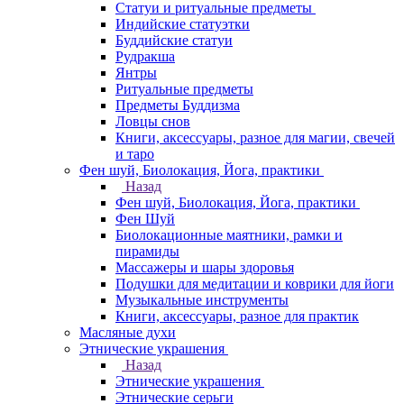
Статуи и ритуальные предметы
Индийские статуэтки
Буддийские статуи
Рудракша
Янтры
Ритуальные предметы
Предметы Буддизма
Ловцы снов
Книги, аксессуары, разное для магии, свечей
и таро
Фен шуй, Биолокация, Йога, практики
Назад
Фен шуй, Биолокация, Йога, практики
Фен Шуй
Биолокационные маятники, рамки и
пирамиды
Массажеры и шары здоровья
Подушки для медитации и коврики для йоги
Музыкальные инструменты
Книги, аксессуары, разное для практик
Масляные духи
Этнические украшения
Назад
Этнические украшения
Этнические серьги