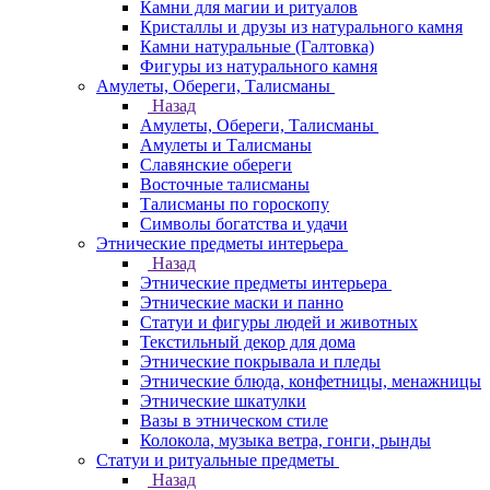
Камни для магии и ритуалов
Кристаллы и друзы из натурального камня
Камни натуральные (Галтовка)
Фигуры из натурального камня
Амулеты, Обереги, Талисманы
Назад
Амулеты, Обереги, Талисманы
Амулеты и Талисманы
Славянские обереги
Восточные талисманы
Талисманы по гороскопу
Символы богатства и удачи
Этнические предметы интерьера
Назад
Этнические предметы интерьера
Этнические маски и панно
Статуи и фигуры людей и животных
Текстильный декор для дома
Этнические покрывала и пледы
Этнические блюда, конфетницы, менажницы
Этнические шкатулки
Вазы в этническом стиле
Колокола, музыка ветра, гонги, рынды
Статуи и ритуальные предметы
Назад