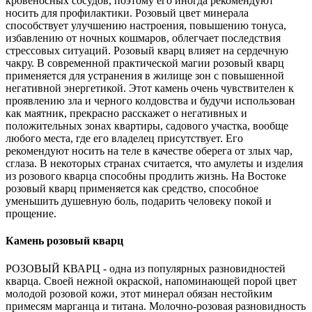
кровеносных сосудов, поэтому его иногда рекомендуют
носить для профилактики. Розовый цвет минерала
способствует улучшению настроения, повышению тонуса,
избавлению от ночных кошмаров, облегчает последствия
стрессовых ситуаций. Розовый кварц влияет на сердечную
чакру. В современной практической магии розовый кварц
применяется для устранения в жилище зон с повышенной
негативной энергетикой. Этот камень очень чувствителен к
проявлению зла и черного колдовства и будучи использован
как маятник, прекрасно расскажет о негативных и
положительных зонах квартиры, садового участка, вообще
любого места, где его владелец присутствует. Его
рекомендуют носить на теле в качестве оберега от злых чар,
сглаза. В некоторых странах считается, что амулеты и изделия
из розового кварца способны продлить жизнь. На Востоке
розовый кварц применяется как средство, способное
уменьшить душевную боль, подарить человеку покой и
прощение.
Камень розовый кварц
РОЗОВЫЙ КВАРЦ - одна из популярных разновидностей
кварца. Своей нежной окраской, напоминающей порой цвет
молодой розовой кожи, этот минерал обязан нестойким
примесям марганца и титана. Молочно-розовая разновидность