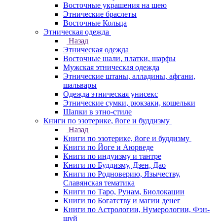
Восточные украшения на шею
Этнические браслеты
Восточные Кольца
Этническая одежда
Назад
Этническая одежда
Восточные шали, платки, шарфы
Мужская этническая одежда
Этнические штаны, алладины, афгани,
шальвары
Одежда этническая унисекс
Этнические сумки, рюкзаки, кошельки
Шапки в этно-стиле
Книги по эзотерике, йоге и буддизму
Назад
Книги по эзотерике, йоге и буддизму
Книги по Йоге и Аюрведе
Книги по индуизму и тантре
Книги по Буддизму, Дзен, Дао
Книги по Родноверию, Язычеству,
Славянская тематика
Книги по Таро, Рунам, Биолокации
Книги по Богатству и магии денег
Книги по Астрологии, Нумерологии, Фэн-
шуй