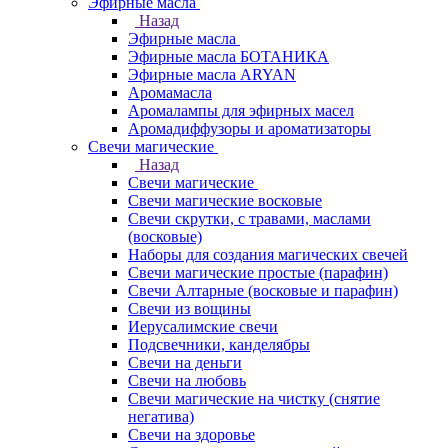
Эфирные масла
Назад
Эфирные масла
Эфирные масла БОТАНИКА
Эфирные масла ARYAN
Аромамасла
Аромалампы для эфирных масел
Аромадиффузоры и ароматизаторы
Свечи магические
Назад
Свечи магические
Свечи магические восковые
Свечи скрутки, с травами, маслами
(восковые)
Наборы для создания магических свечей
Свечи магические простые (парафин)
Свечи Алтарные (восковые и парафин)
Свечи из вощины
Иерусалимские свечи
Подсвечники, канделябры
Свечи на деньги
Свечи на любовь
Свечи магические на чистку (снятие
негатива)
Свечи на здоровье