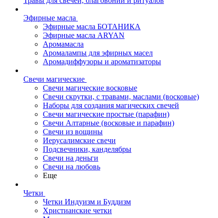
Травы для свечей, благовоний и ритуалов
Эфирные масла
Эфирные масла БОТАНИКА
Эфирные масла ARYAN
Аромамасла
Аромалампы для эфирных масел
Аромадиффузоры и ароматизаторы
Свечи магические
Свечи магические восковые
Свечи скрутки, с травами, маслами (восковые)
Наборы для создания магических свечей
Свечи магические простые (парафин)
Свечи Алтарные (восковые и парафин)
Свечи из вощины
Иерусалимские свечи
Подсвечники, канделябры
Свечи на деньги
Свечи на любовь
Еще
Четки
Четки Индуизм и Буддизм
Христианские четки