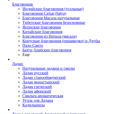
Благовония
Индийские благовония (угольные)
Благовония Сатья (Satya)
Благовония Масала натуральные
Тибетские благовония безосновные
Японские благовония
Китайские благовония
Благовония из Непала (масала)
Конусные благовония (пирамидки) и Дхубы
Пало Санто
Бахур Арабские благовония
Еще
Ладан
Натуральные ладаны и смолы
Ладан русский
Ладан старообрядческий
Ладан монастырский
Ладан греческий
Ладан афонский
Смальта ароматическая
Уголь для Ладана
Кадильницы