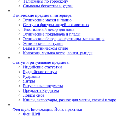
Талисманы по гороскопу
Символы богатства и удачи
Этнические предметы интерьера
Этнические маски и панно
Статуи и фигуры людей и животных
Текстильный декор для дома
Этнические покрывала и пледы
Этнические блюда, конфетницы, менажницы
Этнические шкатулки
Вазы в этническом стиле
Колокола, музыка ветра, гонги, рынды
Статуи и ритуальные предметы
Индийские статуэтки
Буддийские статуи
Рудракша
Янтры
Ритуальные предметы
Предметы Буддизма
Ловцы снов
Книги, аксессуары, разное для магии, свечей и таро
Фен шуй, Биолокация, Йога, практики
Фен Шуй