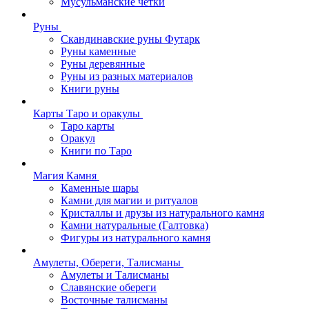
Мусульманские четки
Руны
Скандинавские руны Футарк
Руны каменные
Руны деревянные
Руны из разных материалов
Книги руны
Карты Таро и оракулы
Таро карты
Оракул
Книги по Таро
Магия Камня
Каменные шары
Камни для магии и ритуалов
Кристаллы и друзы из натурального камня
Камни натуральные (Галтовка)
Фигуры из натурального камня
Амулеты, Обереги, Талисманы
Амулеты и Талисманы
Славянские обереги
Восточные талисманы