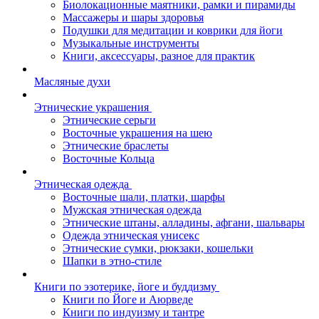
Биолокационные маятники, рамки и пирамиды
Массажеры и шары здоровья
Подушки для медитации и коврики для йоги
Музыкальные инструменты
Книги, аксессуары, разное для практик
Масляные духи
Этнические украшения
Этнические серьги
Восточные украшения на шею
Этнические браслеты
Восточные Кольца
Этническая одежда
Восточные шали, платки, шарфы
Мужская этническая одежда
Этнические штаны, алладины, афгани, шальвары
Одежда этническая унисекс
Этнические сумки, рюкзаки, кошельки
Шапки в этно-стиле
Книги по эзотерике, йоге и буддизму
Книги по Йоге и Аюрведе
Книги по индуизму и тантре