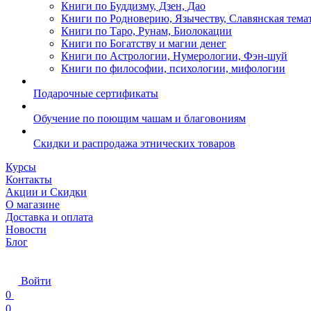
Книги по Буддизму, Дзен, Дао
Книги по Родноверию, Язычеству, Славянская тема
Книги по Таро, Рунам, Биолокации
Книги по Богатству и магии денег
Книги по Астрологии, Нумерологии, Фэн-шуй
Книги по философии, психологии, мифологии
Подарочные сертификаты
Обучение по поющим чашам и благовониям
Скидки и распродажа этнических товаров
Курсы
Контакты
Акции и Скидки
О магазине
Доставка и оплата
Новости
Блог
Войти
0
0