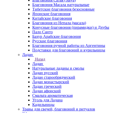
Благовония Сатья (Satya)
Благовония Масала натуральные
Тибетские благовония безосновные
Японские благовония
Китайские благовония
Благовония из Непала (масала)
Конусные благовония (пирамидки) и Дхубы
Пало Санто
Бахур Арабские благовония
Русские благовония
Благовония ручной работы из Аргентины
Подставки для благовоний и курильницы
Ладан
Назад
Ладан
Натуральные ладаны и смолы
Ладан русский
Ладан старообрядческий
Ладан монастырский
Ладан греческий
Ладан афонский
Смальта ароматическая
Уголь для Ладана
Кадильницы
Травы для свечей, благовоний и ритуалов