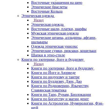
Восточные украшения на шею
Этнические браслеты
Восточные Кольца
Этническая одежда
Назад
Этническая одежда
Восточные шали, платки, шарфы
Мужская этническая одежда
Этнические штаны, алладины, афгани,
шальвары
Одежда этническая унисекс
Этнические сумки, рюкзаки, кошельки
Шапки в этно-стиле
Книги по эзотерике, йоге и буддизму
Назад
Книги по эзотерике, йоге и буддизму
Книги по Йоге и Аюрведе
Книги по индуизму и тантре
Книги по Буддизму, Дзен, Дао
Книги по Родноверию, Язычеству,
Славянская тематика
Книги по Таро, Рунам, Биолокации
Книги по Богатству и магии денег
Книги по Астрологии, Нумерологии, Фэн-
шуй