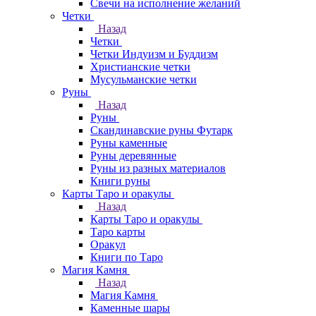
Свечи на исполнение желаний
Четки
Назад
Четки
Четки Индуизм и Буддизм
Христианские четки
Мусульманские четки
Руны
Назад
Руны
Скандинавские руны Футарк
Руны каменные
Руны деревянные
Руны из разных материалов
Книги руны
Карты Таро и оракулы
Назад
Карты Таро и оракулы
Таро карты
Оракул
Книги по Таро
Магия Камня
Назад
Магия Камня
Каменные шары