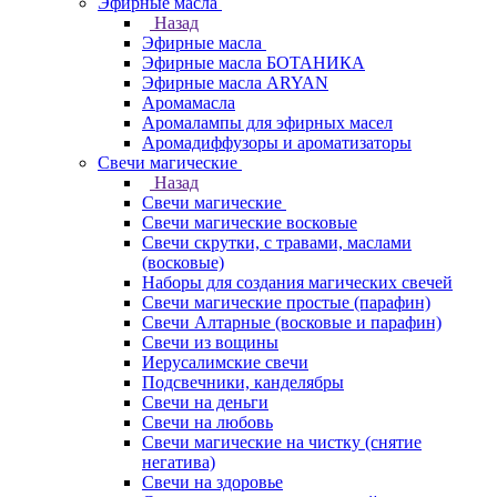
Эфирные масла
Назад
Эфирные масла
Эфирные масла БОТАНИКА
Эфирные масла ARYAN
Аромамасла
Аромалампы для эфирных масел
Аромадиффузоры и ароматизаторы
Свечи магические
Назад
Свечи магические
Свечи магические восковые
Свечи скрутки, с травами, маслами
(восковые)
Наборы для создания магических свечей
Свечи магические простые (парафин)
Свечи Алтарные (восковые и парафин)
Свечи из вощины
Иерусалимские свечи
Подсвечники, канделябры
Свечи на деньги
Свечи на любовь
Свечи магические на чистку (снятие
негатива)
Свечи на здоровье