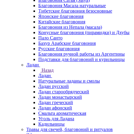
Благовония Сатья (Satya)
Благовония Масала натуральные
Тибетские благовония безосновные
Японские благовония
Китайские благовония
Благовония из Непала (масала)
Конусные благовония (пирамидки) и Дхубы
Пало Санто
Бахур Арабские благовония
Русские благовония
Благовония ручной работы из Аргентины
Подставки для благовоний и курильницы
Ладан
Назад
Ладан
Натуральные ладаны и смолы
Ладан русский
Ладан старообрядческий
Ладан монастырский
Ладан греческий
Ладан афонский
Смальта ароматическая
Уголь для Ладана
Кадильницы
Травы для свечей, благовоний и ритуалов