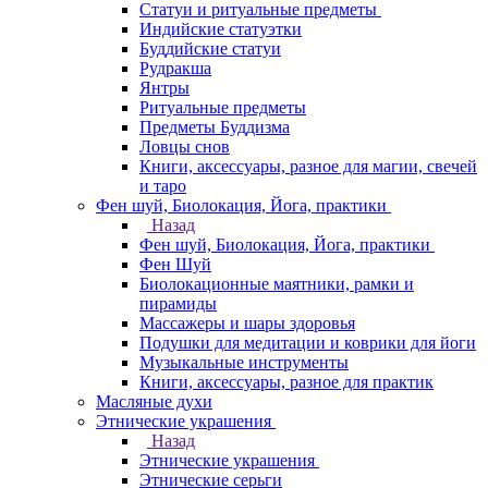
Статуи и ритуальные предметы
Индийские статуэтки
Буддийские статуи
Рудракша
Янтры
Ритуальные предметы
Предметы Буддизма
Ловцы снов
Книги, аксессуары, разное для магии, свечей
и таро
Фен шуй, Биолокация, Йога, практики
Назад
Фен шуй, Биолокация, Йога, практики
Фен Шуй
Биолокационные маятники, рамки и
пирамиды
Массажеры и шары здоровья
Подушки для медитации и коврики для йоги
Музыкальные инструменты
Книги, аксессуары, разное для практик
Масляные духи
Этнические украшения
Назад
Этнические украшения
Этнические серьги