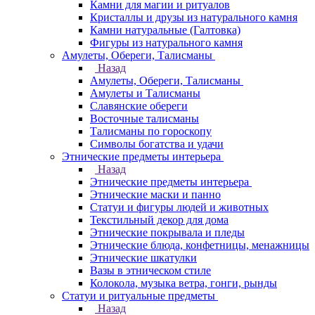
Камни для магии и ритуалов
Кристаллы и друзы из натурального камня
Камни натуральные (Галтовка)
Фигуры из натурального камня
Амулеты, Обереги, Талисманы
Назад
Амулеты, Обереги, Талисманы
Амулеты и Талисманы
Славянские обереги
Восточные талисманы
Талисманы по гороскопу
Символы богатства и удачи
Этнические предметы интерьера
Назад
Этнические предметы интерьера
Этнические маски и панно
Статуи и фигуры людей и животных
Текстильный декор для дома
Этнические покрывала и пледы
Этнические блюда, конфетницы, менажницы
Этнические шкатулки
Вазы в этническом стиле
Колокола, музыка ветра, гонги, рынды
Статуи и ритуальные предметы
Назад