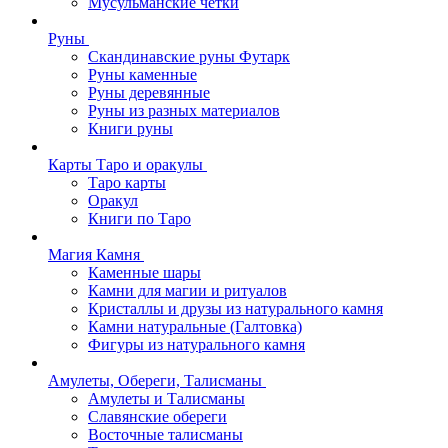
Мусульманские четки
Руны
Скандинавские руны Футарк
Руны каменные
Руны деревянные
Руны из разных материалов
Книги руны
Карты Таро и оракулы
Таро карты
Оракул
Книги по Таро
Магия Камня
Каменные шары
Камни для магии и ритуалов
Кристаллы и друзы из натурального камня
Камни натуральные (Галтовка)
Фигуры из натурального камня
Амулеты, Обереги, Талисманы
Амулеты и Талисманы
Славянские обереги
Восточные талисманы