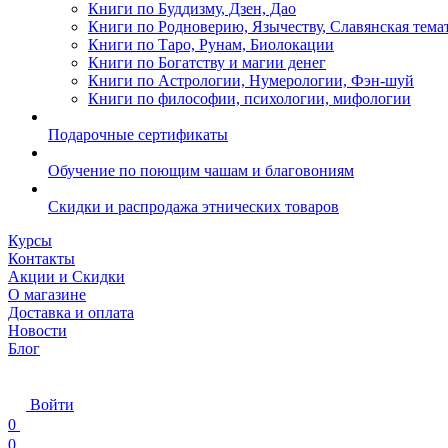
Книги по Буддизму, Дзен, Дао
Книги по Родноверию, Язычеству, Славянская тема
Книги по Таро, Рунам, Биолокации
Книги по Богатству и магии денег
Книги по Астрологии, Нумерологии, Фэн-шуй
Книги по философии, психологии, мифологии
Подарочные сертификаты
Обучение по поющим чашам и благовониям
Скидки и распродажа этнических товаров
Курсы
Контакты
Акции и Скидки
О магазине
Доставка и оплата
Новости
Блог
Войти
0
0