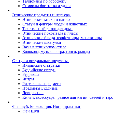
Талисманы по гороскопу
Символы богатства и удачи
Этнические предметы интерьера
Этнические маски и панно
Статуи и фигуры людей и животных
Текстильный декор для дома
Этнические покрывала и пледы
Этнические блюда, конфетницы, менажницы
Этнические шкатулки
Вазы в этническом стиле
Колокола, музыка ветра, гонги, рынды
Статуи и ритуальные предметы
Индийские статуэтки
Буддийские статуи
Рудракша
Янтры
Ритуальные предметы
Предметы Буддизма
Ловцы снов
Книги, аксессуары, разное для магии, свечей и таро
Фен шуй, Биолокация, Йога, практики
Фен Шуй