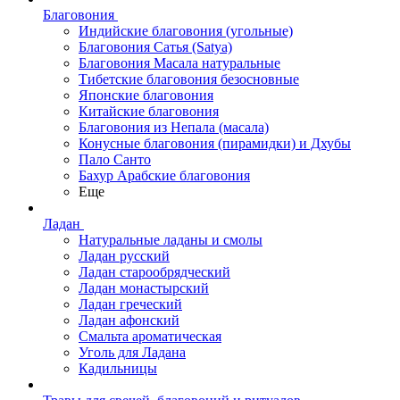
Благовония
Индийские благовония (угольные)
Благовония Сатья (Satya)
Благовония Масала натуральные
Тибетские благовония безосновные
Японские благовония
Китайские благовония
Благовония из Непала (масала)
Конусные благовония (пирамидки) и Дхубы
Пало Санто
Бахур Арабские благовония
Еще
Ладан
Натуральные ладаны и смолы
Ладан русский
Ладан старообрядческий
Ладан монастырский
Ладан греческий
Ладан афонский
Смальта ароматическая
Уголь для Ладана
Кадильницы