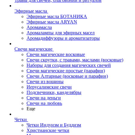
Травы для свечей, благовоний и ритуалов
Эфирные масла
Эфирные масла БОТАНИКА
Эфирные масла ARYAN
Аромамасла
Аромалампы для эфирных масел
Аромадиффузоры и ароматизаторы
Свечи магические
Свечи магические восковые
Свечи скрутки, с травами, маслами (восковые)
Наборы для создания магических свечей
Свечи магические простые (парафин)
Свечи Алтарные (восковые и парафин)
Свечи из вощины
Иерусалимские свечи
Подсвечники, канделябры
Свечи на деньги
Свечи на любовь
Еще
Четки
Четки Индуизм и Буддизм
Христианские четки