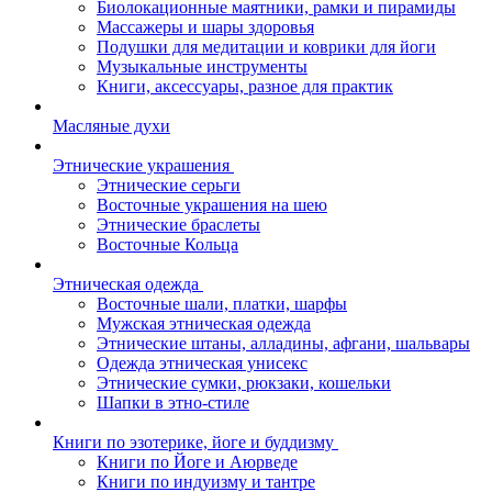
Биолокационные маятники, рамки и пирамиды
Массажеры и шары здоровья
Подушки для медитации и коврики для йоги
Музыкальные инструменты
Книги, аксессуары, разное для практик
Масляные духи
Этнические украшения
Этнические серьги
Восточные украшения на шею
Этнические браслеты
Восточные Кольца
Этническая одежда
Восточные шали, платки, шарфы
Мужская этническая одежда
Этнические штаны, алладины, афгани, шальвары
Одежда этническая унисекс
Этнические сумки, рюкзаки, кошельки
Шапки в этно-стиле
Книги по эзотерике, йоге и буддизму
Книги по Йоге и Аюрведе
Книги по индуизму и тантре