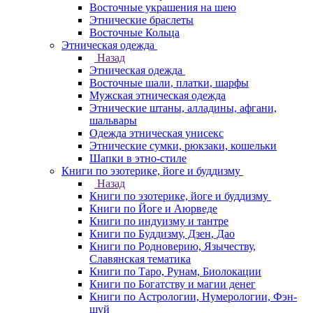
Восточные украшения на шею
Этнические браслеты
Восточные Кольца
Этническая одежда
Назад
Этническая одежда
Восточные шали, платки, шарфы
Мужская этническая одежда
Этнические штаны, алладины, афгани,
шальвары
Одежда этническая унисекс
Этнические сумки, рюкзаки, кошельки
Шапки в этно-стиле
Книги по эзотерике, йоге и буддизму
Назад
Книги по эзотерике, йоге и буддизму
Книги по Йоге и Аюрведе
Книги по индуизму и тантре
Книги по Буддизму, Дзен, Дао
Книги по Родноверию, Язычеству,
Славянская тематика
Книги по Таро, Рунам, Биолокации
Книги по Богатству и магии денег
Книги по Астрологии, Нумерологии, Фэн-
шуй