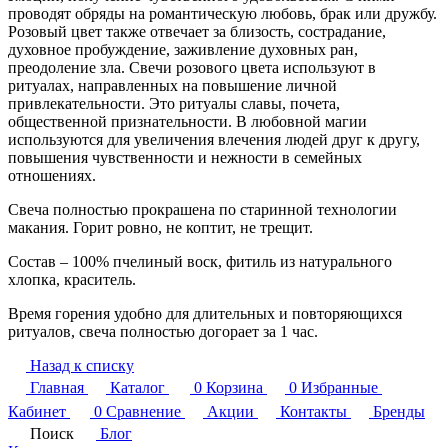
проводят обряды на романтическую любовь, брак или дружбу.
Розовый цвет также отвечает за близость, сострадание,
духовное пробуждение, заживление духовных ран,
преодоление зла. Свечи розового цвета используют в
ритуалах, направленных на повышение личной
привлекательности. Это ритуалы славы, почета,
общественной признательности. В любовной магии
используются для увеличения влечения людей друг к другу,
повышения чувственности и нежности в семейных
отношениях.
Свеча полностью прокрашена по старинной технологии
макания. Горит ровно, не коптит, не трещит.
Состав – 100% пчелиный воск, фитиль из натурального
хлопка, краситель.
Время горения удобно для длительных и повторяющихся
ритуалов, свеча полностью догорает за 1 час.
Назад к списку
Главная
Каталог
0
Корзина
0
Избранные
Кабинет
0
Сравнение
Акции
Контакты
Бренды
Поиск
Блог