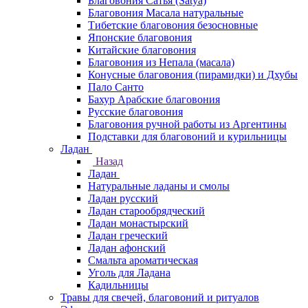
Благовония Сатья (Satya)
Благовония Масала натуральные
Тибетские благовония безосновные
Японские благовония
Китайские благовония
Благовония из Непала (масала)
Конусные благовония (пирамидки) и Дхубы
Пало Санто
Бахур Арабские благовония
Русские благовония
Благовония ручной работы из Аргентины
Подставки для благовоний и курильницы
Ладан
Назад
Ладан
Натуральные ладаны и смолы
Ладан русский
Ладан старообрядческий
Ладан монастырский
Ладан греческий
Ладан афонский
Смальта ароматическая
Уголь для Ладана
Кадильницы
Травы для свечей, благовоний и ритуалов