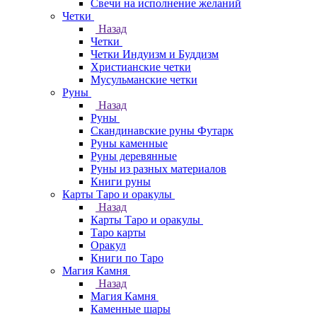
Свечи на исполнение желаний
Четки
Назад
Четки
Четки Индуизм и Буддизм
Христианские четки
Мусульманские четки
Руны
Назад
Руны
Скандинавские руны Футарк
Руны каменные
Руны деревянные
Руны из разных материалов
Книги руны
Карты Таро и оракулы
Назад
Карты Таро и оракулы
Таро карты
Оракул
Книги по Таро
Магия Камня
Назад
Магия Камня
Каменные шары