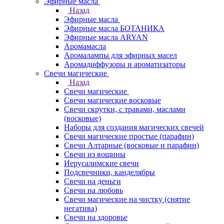
Эфирные масла
Назад
Эфирные масла
Эфирные масла БОТАНИКА
Эфирные масла ARYAN
Аромамасла
Аромалампы для эфирных масел
Аромадиффузоры и ароматизаторы
Свечи магические
Назад
Свечи магические
Свечи магические восковые
Свечи скрутки, с травами, маслами
(восковые)
Наборы для создания магических свечей
Свечи магические простые (парафин)
Свечи Алтарные (восковые и парафин)
Свечи из вощины
Иерусалимские свечи
Подсвечники, канделябры
Свечи на деньги
Свечи на любовь
Свечи магические на чистку (снятие
негатива)
Свечи на здоровье