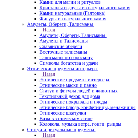
Камни для магии и ритуалов
Кристаллы и друзы из натурального камня
Камни натуральные (Галтовка)
Фигуры из натурального камня
Амулеты, Обереги, Талисманы
Назад
Амулеты, Обереги, Талисманы
Амулеты и Талисманы
Славянские обереги
Восточные талисманы
Талисманы по гороскопу
Символы богатства и удачи
Этнические предметы интерьера
Назад
Этнические предметы интерьера
Этнические маски и панно
Статуи и фигуры людей и животных
Текстильный декор для дома
Этнические покрывала и пледы
Этнические блюда, конфетницы, менажницы
Этнические шкатулки
Вазы в этническом стиле
Колокола, музыка ветра, гонги, рынды
Статуи и ритуальные предметы
Назад