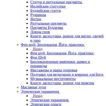
Статуи и ритуальные предметы
Индийские статуэтки
Буддийские статуи
Рудракша
Янтры
Ритуальные предметы
Предметы Буддизма
Ловцы снов
Книги, аксессуары, разное для магии, свечей
и таро
Фен шуй, Биолокация, Йога, практики
Назад
Фен шуй, Биолокация, Йога, практики
Фен Шуй
Биолокационные маятники, рамки и
пирамиды
Массажеры и шары здоровья
Подушки для медитации и коврики для йоги
Музыкальные инструменты
Книги, аксессуары, разное для практик
Масляные духи
Этнические украшения
Назад
Этнические украшения
Этнические серьги