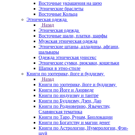
Восточные украшения на шею
Этнические браслеты
Восточные Кольца
Этническая одежда
Назад
Этническая одежда
Восточные шали, платки, шарфы
Мужская этническая одежда
Этнические штаны, алладины, афгани,
шальвары
Одежда этническая унисекс
Этнические сумки, рюкзаки, кошельки
Шапки в этно-стиле
Книги по эзотерике, йоге и буддизму
Назад
Книги по эзотерике, йоге и буддизму
Книги по Йоге и Аюрведе
Книги по индуизму и тантре
Книги по Буддизму, Дзен, Дао
Книги по Родноверию, Язычеству,
Славянская тематика
Книги по Таро, Рунам, Биолокации
Книги по Богатству и магии денег
Книги по Астрологии, Нумерологии, Фэн-
шуй