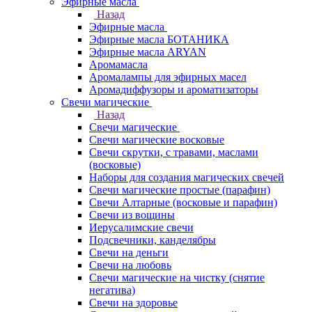
Эфирные масла
Назад
Эфирные масла
Эфирные масла БОТАНИКА
Эфирные масла ARYAN
Аромамасла
Аромалампы для эфирных масел
Аромадиффузоры и ароматизаторы
Свечи магические
Назад
Свечи магические
Свечи магические восковые
Свечи скрутки, с травами, маслами
(восковые)
Наборы для создания магических свечей
Свечи магические простые (парафин)
Свечи Алтарные (восковые и парафин)
Свечи из вощины
Иерусалимские свечи
Подсвечники, канделябры
Свечи на деньги
Свечи на любовь
Свечи магические на чистку (снятие
негатива)
Свечи на здоровье