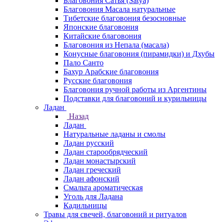
Благовония Сатья (Satya)
Благовония Масала натуральные
Тибетские благовония безосновные
Японские благовония
Китайские благовония
Благовония из Непала (масала)
Конусные благовония (пирамидки) и Дхубы
Пало Санто
Бахур Арабские благовония
Русские благовония
Благовония ручной работы из Аргентины
Подставки для благовоний и курильницы
Ладан
Назад
Ладан
Натуральные ладаны и смолы
Ладан русский
Ладан старообрядческий
Ладан монастырский
Ладан греческий
Ладан афонский
Смальта ароматическая
Уголь для Ладана
Кадильницы
Травы для свечей, благовоний и ритуалов