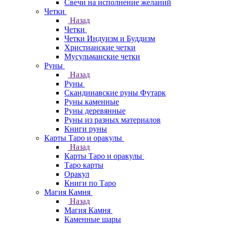
Свечи на исполнение желаний
Четки
Назад
Четки
Четки Индуизм и Буддизм
Христианские четки
Мусульманские четки
Руны
Назад
Руны
Скандинавские руны Футарк
Руны каменные
Руны деревянные
Руны из разных материалов
Книги руны
Карты Таро и оракулы
Назад
Карты Таро и оракулы
Таро карты
Оракул
Книги по Таро
Магия Камня
Назад
Магия Камня
Каменные шары