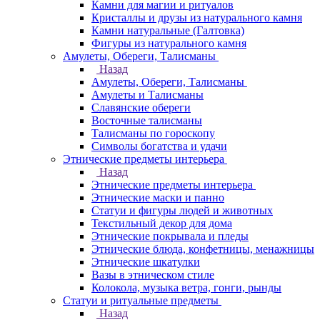
Камни для магии и ритуалов
Кристаллы и друзы из натурального камня
Камни натуральные (Галтовка)
Фигуры из натурального камня
Амулеты, Обереги, Талисманы
Назад
Амулеты, Обереги, Талисманы
Амулеты и Талисманы
Славянские обереги
Восточные талисманы
Талисманы по гороскопу
Символы богатства и удачи
Этнические предметы интерьера
Назад
Этнические предметы интерьера
Этнические маски и панно
Статуи и фигуры людей и животных
Текстильный декор для дома
Этнические покрывала и пледы
Этнические блюда, конфетницы, менажницы
Этнические шкатулки
Вазы в этническом стиле
Колокола, музыка ветра, гонги, рынды
Статуи и ритуальные предметы
Назад